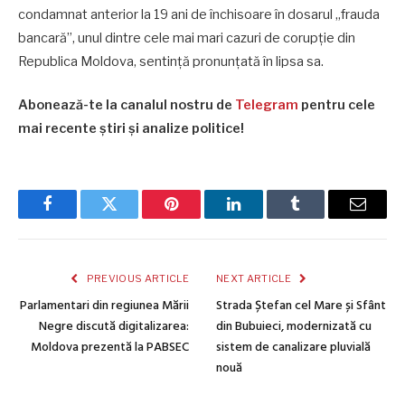
condamnat anterior la 19 ani de închisoare în dosarul „frauda
bancară”, unul dintre cele mai mari cazuri de corupție din
Republica Moldova, sentință pronunțată în lipsa sa.
Abonează-te la canalul nostru de
Telegram
pentru cele
mai recente știri și analize politice!
Facebook
Twitter
Pinterest
LinkedIn
Tumblr
Email
PREVIOUS ARTICLE
NEXT ARTICLE
Parlamentari din regiunea Mării
Strada Ștefan cel Mare și Sfânt
Negre discută digitalizarea:
din Bubuieci, modernizată cu
Moldova prezentă la PABSEC
sistem de canalizare pluvială
nouă