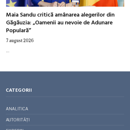
Maia Sandu critică amânarea alegerilor din
Găgăuzia: „Oamenii au nevoie de Adunare
Populară”
7 august 2026
…
CATEGORII
ANALITICA
AUTORITĂȚI