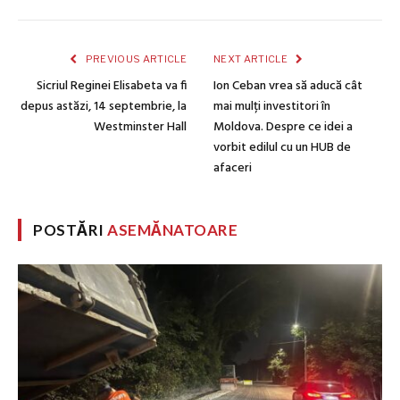
PREVIOUS ARTICLE
NEXT ARTICLE
Sicriul Reginei Elisabeta va fi
Ion Ceban vrea să aducă cât
depus astăzi, 14 septembrie, la
mai mulți investitori în
Westminster Hall
Moldova. Despre ce idei a
vorbit edilul cu un HUB de
afaceri
POSTĂRI
ASEMĂNATOARE