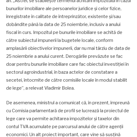
an. „Astfel, se stabilește termenul achitării impozitului în cazul
bunurilor imobiliare ale persoanelor juridice și celor fizice,
înregistrate în calitate de întreprinzător, existente și/sau
dobândite până la data de 25 noiembrie, inclusiv a anului
fiscal în curs. Impozitul pe bunurile imobiliare se achită de
către subiectul impunerii la bugetele locale, conform
amplasării obiectivelor impunerii, dar nu mai târziu de data de
25 noiembrie a anului curent. Derogările prevăzute se fac
doar pentru bunurile imobiliare care fac obiectul investiției în
sectorul agroindustrial, în baza actelor de constatare a
secetei, întocmite de către comisiile locale în modul stabilit
de lege”, a relevat Vladimir Bolea.
De asemenea, ministrul a comunicat că, în prezent, împreună
cu Comisia parlamentară de profil se lucrează la proiectul de
lege care va permite achitarea impozitelor și taxelor din
contul TVA acumulate pe parcursul anului de către agenții
economici. Un alt proiect important, care vine să susțină