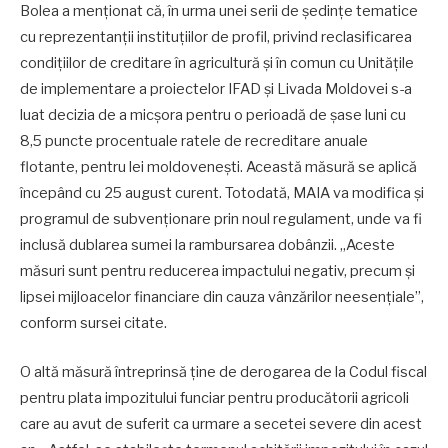
Bolea a menționat că, în urma unei serii de ședințe tematice
cu reprezentanții instituțiilor de profil, privind reclasificarea
condițiilor de creditare în agricultură și în comun cu Unitățile
de implementare a proiectelor IFAD și Livada Moldovei s-a
luat decizia de a micșora pentru o perioadă de șase luni cu
8,5 puncte procentuale ratele de recreditare anuale
flotante, pentru lei moldovenești. Această măsură se aplică
începând cu 25 august curent. Totodată, MAIA va modifica și
programul de subvenționare prin noul regulament, unde va fi
inclusă dublarea sumei la rambursarea dobânzii. „Aceste
măsuri sunt pentru reducerea impactului negativ, precum și
lipsei mijloacelor financiare din cauza vânzărilor neesențiale”,
conform sursei citate.
O altă măsură întreprinsă ține de derogarea de la Codul fiscal
pentru plata impozitului funciar pentru producătorii agricoli
care au avut de suferit ca urmare a secetei severe din acest