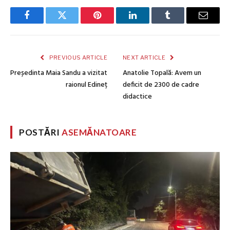
Facebook
Twitter
Pinterest
LinkedIn
Tumblr
Email
PREVIOUS ARTICLE
NEXT ARTICLE
Președinta Maia Sandu a vizitat
Anatolie Topală: Avem un
raionul Edineț
deficit de 2300 de cadre
didactice
POSTĂRI
ASEMĂNATOARE