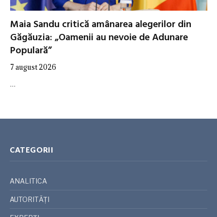
Maia Sandu critică amânarea alegerilor din
Găgăuzia: „Oamenii au nevoie de Adunare
Populară”
7 august 2026
…
CATEGORII
ANALITICA
AUTORITĂȚI