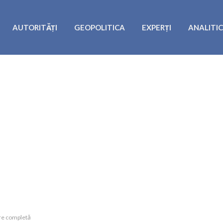
AUTORITĂȚI
GEOPOLITICA
EXPERȚI
ANALITI
are completă