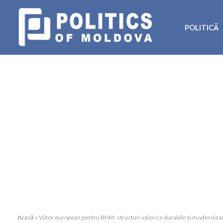
POLITICĂ
Acasă
»
Viitor european pentru BNM: structuri valorice durabile și moderniz