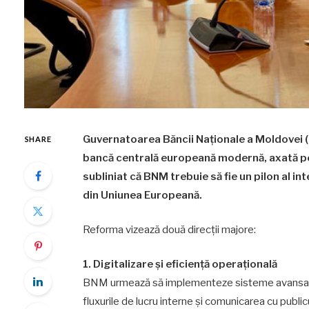
Guvernatoarea Băncii Naționale a Moldovei (B
SHARE
bancă centrală europeană modernă, axată pe t
subliniat că BNM trebuie să fie un pilon al inte
din Uniunea Europeană.
Reforma vizează două direcții majore:
1. Digitalizare și eficiență operațională
BNM urmează să implementeze sisteme avansate de
fluxurile de lucru interne și comunicarea cu publicu