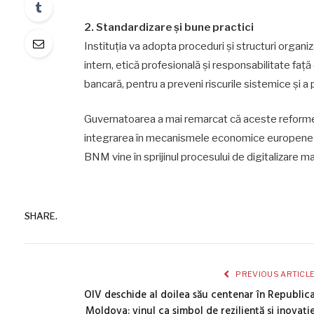
2. Standardizare și bune practici
Instituția va adopta proceduri și structuri organ
intern, etică profesională și responsabilitate faț
bancară, pentru a preveni riscurile sistemice și a
Guvernatoarea a mai remarcat că aceste reforme 
integrarea în mecanismele economice europene și 
BNM vine în sprijinul procesului de digitalizare mai
SHARE.
PREVIOUS ARTICL
OIV deschide al doilea său centenar în Republic
Moldova: vinul ca simbol de reziliență și inovați