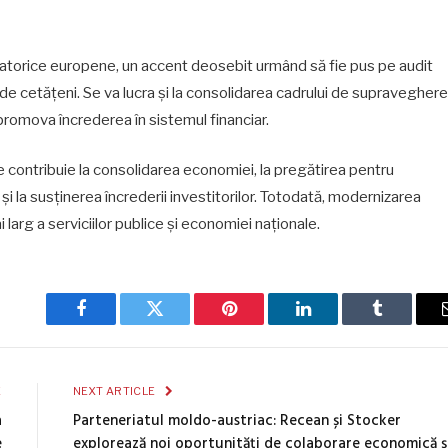
izatorice europene, un accent deosebit urmând să fie pus pe audit
ă de cetățeni. Se va lucra și la consolidarea cadrului de supraveghere
 promova încrederea în sistemul financiar.
contribuie la consolidarea economiei, la pregătirea pentru
la susținerea încrederii investitorilor. Totodată, modernizarea
 larg a serviciilor publice și economiei naționale.
Facebook
Twitter
Pinterest
LinkedIn
Tumblr
E
NEXT ARTICLE
a
Parteneriatul moldo-austriac: Recean și Stocker
e
explorează noi oportunități de colaborare economică ș