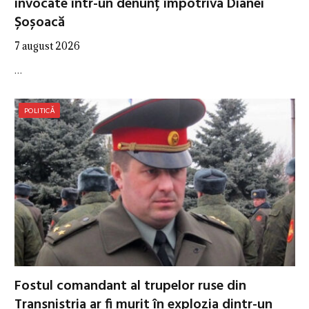
invocate într-un denunț împotriva Dianei
Șoșoacă
7 august 2026
…
POLITICĂ
Fostul comandant al trupelor ruse din
Transnistria ar fi murit în explozia dintr-un