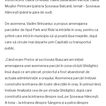
Moșilor-Petricani (până la Șoseaua Balcani); Ismail – Șoseaua
Hâncești (până la gara de sud).
De asemena, Vadim Brînzaniuc a propus amenajarea
parcărilor de tipul Park and Ride la intrările în oraș, pentru ca
șoferii care intră în municipiu să-și poată lăsa mașinile, după
care să circule mai departe prin Capitală cu transportul
public.
„Când eram Pretor al sectorului Buiucani am inițiat
amenajarea unei asemenea parcări în zona străzii Ghidighici,
însă după ce am plecat, proiectul a fost abandonat de
actuala administrație a orașului. Asemenea parcări trebuie
construite la intrarea din toate direcțiile în oraș. În primul rând,
trebuie finalizată cea de pe strada Ghidighici, după care
construită una la intrarea dinspre sud, pe Șoseaua Hâncești.
A treia – la intrarea dinspre Sângera și a patra dinspre