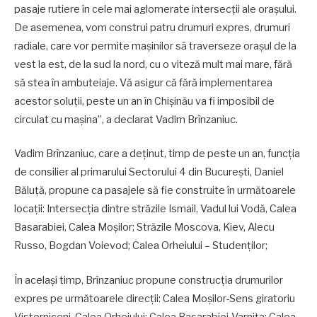
pasaje rutiere în cele mai aglomerate intersecții ale orașului.
De asemenea, vom construi patru drumuri expres, drumuri
radiale, care vor permite mașinilor să traverseze orașul de la
vest la est, de la sud la nord, cu o viteză mult mai mare, fără
să stea în ambuteiaje. Vă asigur că fără implementarea
acestor soluții, peste un an în Chișinău va fi imposibil de
circulat cu mașina”, a declarat Vadim Brînzaniuc.
Vadim Brînzaniuc, care a deținut, timp de peste un an, funcția
de consilier al primarului Sectorului 4 din București, Daniel
Băluță, propune ca pasajele să fie construite în următoarele
locații: Intersecția dintre străzile Ismail, Vadul lui Vodă, Calea
Basarabiei, Calea Moșilor; Străzile Moscova, Kiev, Alecu
Russo, Bogdan Voievod; Calea Orheiului – Studenților;
În același timp, Brînzaniuc propune construcția drumurilor
expres pe următoarele direcții: Calea Moșilor-Sens giratoriu
Visterniceni, Calea Orheiului; Calea Basarabiei-Varnița; Calea