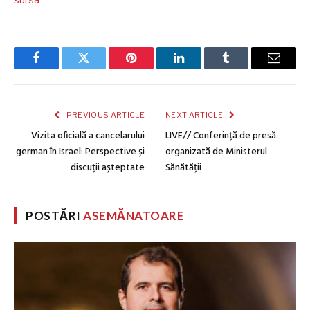
sursa
Facebook
Twitter
Pinterest
LinkedIn
Tumblr
Email
PREVIOUS ARTICLE
NEXT ARTICLE
Vizita oficială a cancelarului
LIVE// Conferință de presă
german în Israel: Perspective și
organizată de Ministerul
discuții așteptate
Sănătății
POSTĂRI
ASEMĂNATOARE