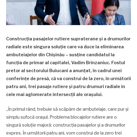
Construcția pasajelor rutiere supraterane și a drumurilor
radiale este singura soluție care va duce la eliminarea
ambuteiajelor din Chișinău – susține candidatul la
funcția de primar al capitalei,
Vadim Brînzaniuc
. Fostul
pretor al sectorului Buiucani a anunțat, în cadrul unei
conferințe de presă, că va construi de la zero, în următorii
patru ani, trei pasaje rutiere și patru drumuri radiale în
cele mai aglomerate intersecții ale orașului.
„În primul rând, trebuie să scăpăm de ambuteiaje, care pur și
simplu sufocă orașul. Problema blocajelor rutiere are o
singură soluție majoră: construcția pasajelor și a drumurilor
expres. În următorii patru ani, vom construi de la zero trei