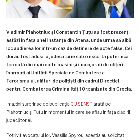
Vladimir Plahotniuc și Constantin Țuțu au fost prezenți
astăzi în fața unei instanțe din Atena, unde urma să aibă
loc audierea lor într-un caz de deținere de acte false. Cei
doi au fost aduși la judecătorie sub o escortă puternică,
formată din mai multe mașini și înconjurați de ofițeri
înarmați ai Unității Speciale de Combatere a
Terorismului, alături de polițiști din cadrul Direcției
pentru Combaterea Criminalității Organizate din Grecia.
Imagini surprinse de publicația
CU SENS
îi arată pe
Plahotniuc și Țuțu în momentul în care se aflau în fața clădirii
judecătoriei.
Potrivit avocatului lor, Vassilis Spyrou, aceștia au solicitat