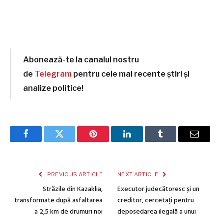
Abonează-te la canalul nostru
de
Telegram
pentru cele mai recente știri și
analize politice!
Facebook
Twitter
Pinterest
LinkedIn
Tumblr
Email
PREVIOUS ARTICLE
NEXT ARTICLE
Străzile din Kazaklia,
Executor judecătoresc și un
transformate după asfaltarea
creditor, cercetați pentru
a 2,5 km de drumuri noi
deposedarea ilegală a unui