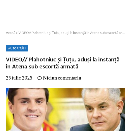
Acasă
»
VIDEO// Plahotniuc și Țuțu, aduși la instanță în Atena sub escortă armată
AUTORITĂȚI
VIDEO// Plahotniuc și Țuțu, aduși la instanță
în Atena sub escortă armată
25 iulie 2025
Niciun comentariu