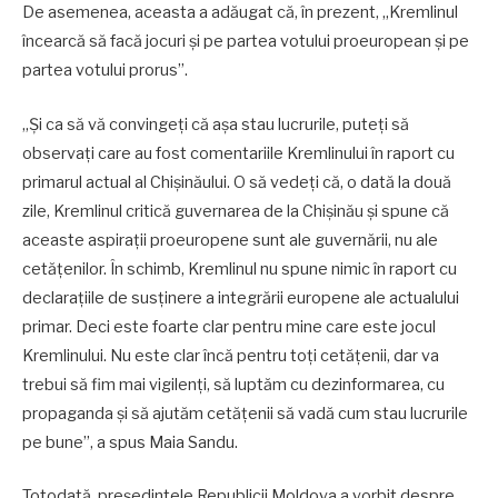
De asemenea, aceasta a adăugat că, în prezent, „Kremlinul
încearcă să facă jocuri și pe partea votului proeuropean și pe
partea votului prorus”.
„Și ca să vă convingeți că așa stau lucrurile, puteți să
observați care au fost comentariile Kremlinului în raport cu
primarul actual al Chișinăului. O să vedeți că, o dată la două
zile, Kremlinul critică guvernarea de la Chișinău și spune că
aceaste aspirații proeuropene sunt ale guvernării, nu ale
cetățenilor. În schimb, Kremlinul nu spune nimic în raport cu
declarațiile de susținere a integrării europene ale actualului
primar. Deci este foarte clar pentru mine care este jocul
Kremlinului. Nu este clar încă pentru toți cetățenii, dar va
trebui să fim mai vigilenți, să luptăm cu dezinformarea, cu
propaganda și să ajutăm cetățenii să vadă cum stau lucrurile
pe bune”, a spus Maia Sandu.
Totodată, președintele Republicii Moldova a vorbit despre