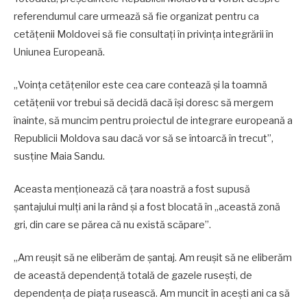
referendumul care urmează să fie organizat pentru ca
cetățenii Moldovei să fie consultați în privința integrării în
Uniunea Europeană.
„Voința cetățenilor este cea care contează și la toamnă
cetățenii vor trebui să decidă dacă își doresc să mergem
înainte, să muncim pentru proiectul de integrare europeană a
Republicii Moldova sau dacă vor să se întoarcă în trecut”,
susține Maia Sandu.
Aceasta menționează că țara noastră a fost supusă
șantajului mulți ani la rând și a fost blocată în „această zonă
gri, din care se părea că nu există scăpare”.
„Am reușit să ne eliberăm de șantaj. Am reușit să ne eliberăm
de această dependență totală de gazele rusești, de
dependența de piața rusească. Am muncit în acești ani ca să