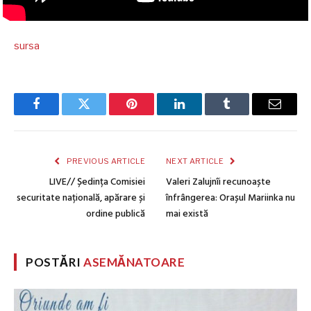
sursa
Facebook
Twitter
Pinterest
LinkedIn
Tumblr
Email
PREVIOUS ARTICLE
NEXT ARTICLE
LIVE// Ședința Comisiei
Valeri Zalujnîi recunoaște
securitate națională, apărare și
înfrângerea: Orașul Mariinka nu
ordine publică
mai există
POSTĂRI
ASEMĂNATOARE