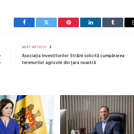
Facebook
Twitter
Pinterest
LinkedIn
Tumblr
E
NEXT ARTICLE
e
Asociația Investitorilor Străini solicită cumpărarea
e
terenurilor agricole din țara noastră