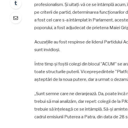
profesionalism. Și uitați-vă ce se întâmplă acum, î
pe criterii de partid, determinarea funcționarilor 
a fost cel care s-a întâmplat în Parlament, aceste 
poporului, a fost adjudecat de prietena Maiei Gri
Acuzațiile au fost respinse de liderul Partidului A
sunt invidioși.
Între timp și foștii colegi din blocul ”ACUM” se 
toate structurile puterii. Vicepreședintele ”Platf
așteptări de la noua putere, dar a urmat o dezamă
„Sunt semne care ne deranjează. Da, poate încă nu
trebui să mai analizăm, dar repet: colegii de la P
trebuie să înțeleagă ce se întâmplă. Să-și aminteas
cadrul emisiunii Puterea a Patra, din data de 28