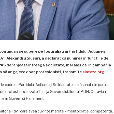
inuă să-i supere pe foștii aliați ai Partidului Acțiune și
DA”, Alexandru Slusari, a declarat că numirea în funcțiile de
 PAS deranjează întreaga societate, mai ales că, în campania
is să angajeze doar profesioniști, transmite
sinteza.org.
de cadre a Partidului Acțiune și Solidaritate au răsunat din partea
ni de protest organizate în fața Guvernului, liderul PUN, Octavian
nie în Guvern și Parlament.
viitor al RM, care avea cuvinte mărețe – meritocrație, competență,