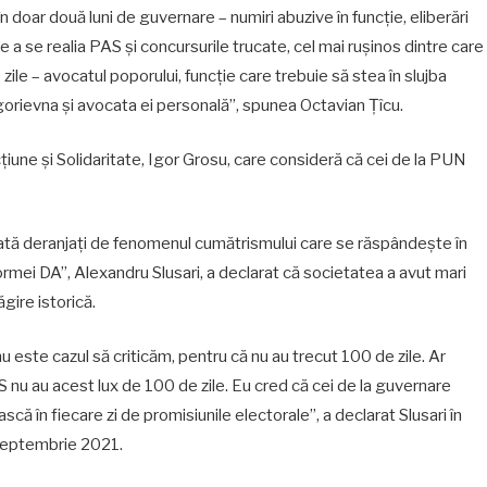
n doar două luni de guvernare – numiri abuzive în funcție, eliberări
de a se realia PAS și concursurile trucate, cel mai rușinos dintre care
zile – avocatul poporului, funcție care trebuie să stea în slujba
gorievna și avocata ei personală”, spunea Octavian Țîcu.
cțiune și Solidaritate, Igor Grosu, care consideră că cei de la PUN
arată deranjați de fenomenul cumătrismului care se răspândește în
ormei DA”, Alexandru Slusari, a declarat că societatea a avut mari
gire istorică.
 este cazul să criticăm, pentru că nu au trecut 100 de zile. Ar
AS nu au acest lux de 100 de zile. Eu cred că cei de la guvernare
că în fiecare zi de promisiunile electorale”, a declarat Slusari în
 septembrie 2021.