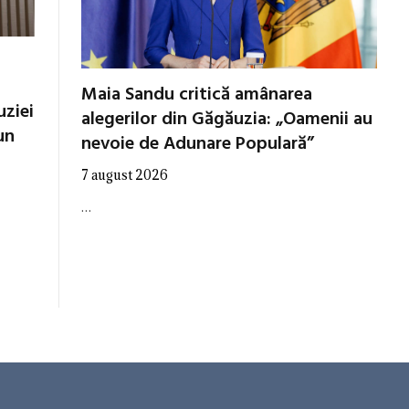
Maia Sandu critică amânarea
uziei
alegerilor din Găgăuzia: „Oamenii au
un
nevoie de Adunare Populară”
7 august 2026
…