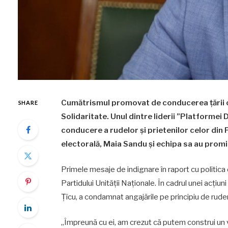
Cumătrismul promovat de conducerea țării cont
SHARE
Solidaritate. Unul dintre liderii ”Platformei 
conducere a rudelor și prietenilor celor din
electorală, Maia Sandu și echipa sa au prom
Primele mesaje de indignare în raport cu politica 
Partidului Unității Naționale. În cadrul unei acțiu
Țîcu, a condamnat angajările pe principiu de rude
„Împreună cu ei, am crezut că putem construi un 