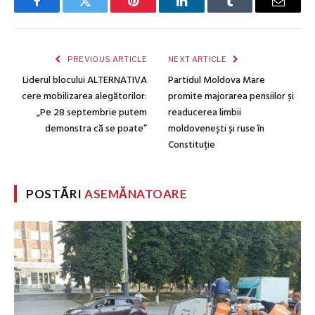
Facebook
Twitter
Pinterest
LinkedIn
Tumblr
Email
PREVIOUS ARTICLE
NEXT ARTICLE
Liderul blocului ALTERNATIVA
Partidul Moldova Mare
cere mobilizarea alegătorilor:
promite majorarea pensiilor și
„Pe 28 septembrie putem
readucerea limbii
demonstra că se poate”
moldovenești și ruse în
Constituție
POSTĂRI
ASEMĂNATOARE