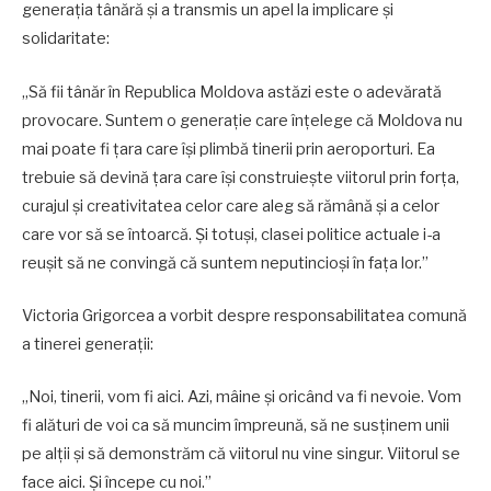
generația tânără și a transmis un apel la implicare și
solidaritate:
„Să fii tânăr în Republica Moldova astăzi este o adevărată
provocare. Suntem o generație care înțelege că Moldova nu
mai poate fi țara care își plimbă tinerii prin aeroporturi. Ea
trebuie să devină țara care își construiește viitorul prin forța,
curajul și creativitatea celor care aleg să rămână și a celor
care vor să se întoarcă. Și totuși, clasei politice actuale i-a
reușit să ne convingă că suntem neputincioși în fața lor.”
Victoria Grigorcea a vorbit despre responsabilitatea comună
a tinerei generații:
„Noi, tinerii, vom fi aici. Azi, mâine și oricând va fi nevoie. Vom
fi alături de voi ca să muncim împreună, să ne susținem unii
pe alții și să demonstrăm că viitorul nu vine singur. Viitorul se
face aici. Și începe cu noi.”