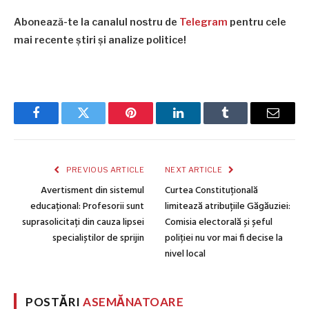
Abonează-te la canalul nostru de
Telegram
pentru cele
mai recente știri și analize politice!
Facebook
Twitter
Pinterest
LinkedIn
Tumblr
Email
PREVIOUS ARTICLE
NEXT ARTICLE
Avertisment din sistemul
Curtea Constituțională
educațional: Profesorii sunt
limitează atribuțiile Găgăuziei:
suprasolicitați din cauza lipsei
Comisia electorală și șeful
specialiștilor de sprijin
poliției nu vor mai fi decise la
nivel local
POSTĂRI
ASEMĂNATOARE