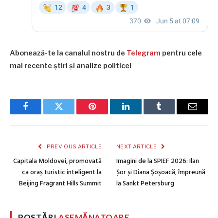
Abonează-te la canalul nostru de
Telegram
pentru cele
mai recente știri și analize politice!
Facebook
Twitter
Pinterest
LinkedIn
Tumblr
Email
PREVIOUS ARTICLE
NEXT ARTICLE
Capitala Moldovei, promovată
Imagini de la SPIEF 2026: Ilan
ca oraș turistic inteligent la
Șor și Diana Șoșoacă, împreună
Beijing Fragrant Hills Summit
la Sankt Petersburg
POSTĂRI
ASEMĂNATOARE