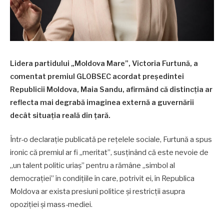
Lidera partidului „Moldova Mare”, Victoria Furtună, a
comentat premiul GLOBSEC acordat președintei
Republicii Moldova, Maia Sandu, afirmând că distincția ar
reflecta mai degrabă imaginea externă a guvernării
decât situația reală din țară.
Într-o declarație publicată pe rețelele sociale, Furtună a spus
ironic că premiul ar fi „meritat”, susținând că este nevoie de
„un talent politic uriaș” pentru a rămâne „simbol al
democrației” în condițiile în care, potrivit ei, în Republica
Moldova ar exista presiuni politice și restricții asupra
opoziției și mass-mediei.