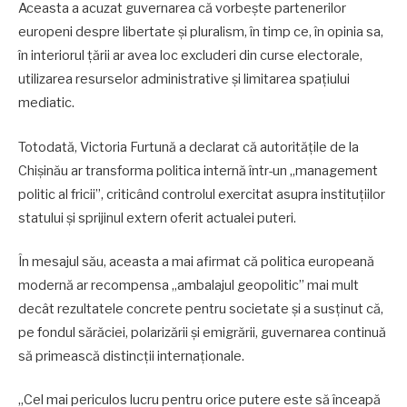
Aceasta a acuzat guvernarea că vorbește partenerilor
europeni despre libertate și pluralism, în timp ce, în opinia sa,
în interiorul țării ar avea loc excluderi din curse electorale,
utilizarea resurselor administrative și limitarea spațiului
mediatic.
Totodată, Victoria Furtună a declarat că autoritățile de la
Chișinău ar transforma politica internă într-un „management
politic al fricii”, criticând controlul exercitat asupra instituțiilor
statului și sprijinul extern oferit actualei puteri.
În mesajul său, aceasta a mai afirmat că politica europeană
modernă ar recompensa „ambalajul geopolitic” mai mult
decât rezultatele concrete pentru societate și a susținut că,
pe fondul sărăciei, polarizării și emigrării, guvernarea continuă
să primească distincții internaționale.
„Cel mai periculos lucru pentru orice putere este să înceapă