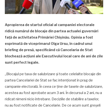
Apropierea de startul oficial al campaniei electorale
ridică numărul de blocaje din partea actualei guvernări
față de activitatea Primăriei Chișinău. Opinia a fost
exprimată de viceprimarul Olga Ursu, în cadrul unui
briefing de presă, specificând că Cancelaria de Stat
blochează acțiuni ale Executivului local care de ani de zile
sunt perfect legale.
„Blocajul pe taxa de salubrizare și toate celelalte blocaje din
partea Cancelariei de Stat se fac intenționat în prag de
campanie electorală. În ceea ce ține de taxele de salubrizare,
acestea au fost aprobate acum 3 ani. În decursul a 2 ani, nu a
ridicat nimeni nicio întrebare. Deciziile de stabilire a taxelor,
nu au fost notificate de Cancelarie. De ce acum sunt greșeli