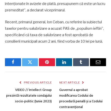
intenționate în avizele de plată, presupunem că este un lucru
premeditat”, a declarat viceprimarul.
Recent, primarul general, Ion Ceban, cu referire la subiectul
taxelor pentru salubrizare a acuzat PAS de „populism ieftin”,
specificând că taxa de salubrizare a fost aprobată de
consilierii municipali acum 2 ani, fiind vorba de 10 lei pe lună.
Facebook
Twitter
Pinterest
LinkedIn
Tumblr
Email
PREVIOUS ARTICLE
NEXT ARTICLE
VIDEO // Intellect Group
Guvernul a aprobat
prezintă rezultatele sondajului
modificarea Codului de
socio-politic (Iunie 2023)
procedură penală și a Codului
contravențional