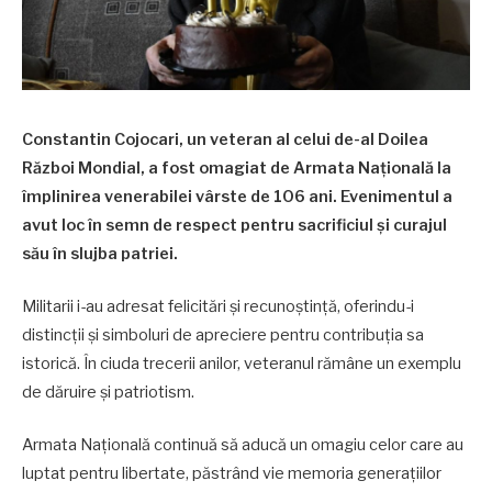
Constantin Cojocari, un veteran al celui de-al Doilea
Război Mondial, a fost omagiat de Armata Națională la
împlinirea venerabilei vârste de 106 ani. Evenimentul a
avut loc în semn de respect pentru sacrificiul și curajul
său în slujba patriei.
Militarii i-au adresat felicitări și recunoștință, oferindu-i
distincții și simboluri de apreciere pentru contribuția sa
istorică. În ciuda trecerii anilor, veteranul rămâne un exemplu
de dăruire și patriotism.
Armata Națională continuă să aducă un omagiu celor care au
luptat pentru libertate, păstrând vie memoria generațiilor