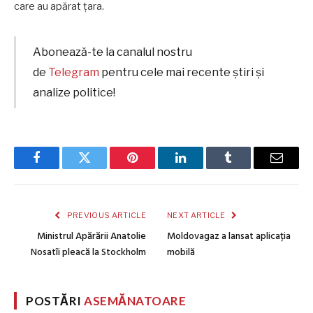
care au apărat țara.
Abonează-te la canalul nostru
de
Telegram
pentru cele mai recente știri și
analize politice!
Facebook
Twitter
Pinterest
LinkedIn
Tumblr
Email
PREVIOUS ARTICLE
NEXT ARTICLE
Ministrul Apărării Anatolie
Moldovagaz a lansat aplicația
Nosatîi pleacă la Stockholm
mobilă
POSTĂRI
ASEMĂNATOARE