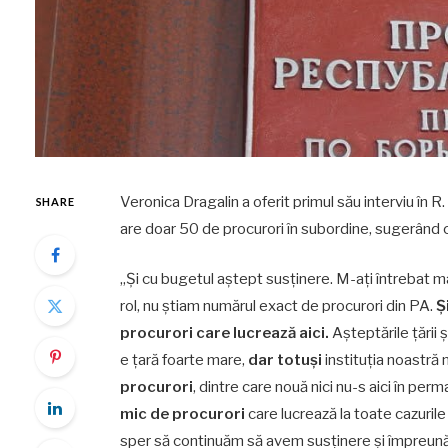
Veronica Dragalin a oferit primul său interviu în 
SHARE
are doar 50 de procurori în subordine, sugerând 
„Și cu bugetul aștept susținere. M-ați întrebat ma
rol, nu știam numărul exact de procurori din PA.
Ș
procurori care lucrează aici.
Așteptările țării ș
e țară foarte mare,
dar totuși
instituția noastră
procurori
, dintre care nouă nici nu-s aici în perm
mic de procurori
care lucrează la toate cazurile
sper să continuăm să avem susținere și împreună 