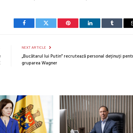
Facebook
Twitter
Pinterest
LinkedIn
Tumblr
E
NEXT ARTICLE
e
„Bucătarul lui Putin” recrutează personal deținuți pent
E
gruparea Wagner