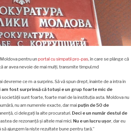
R. Moldova pentru un
portal cu simpatii pro-pas
, în care se plânge că
că ar avea nevoie de mai mulți, transmite timpul.md
i devreme ce m-a surprins. Să vă spun drept, înainte de a intra în
i am fost surprinsă că totuși e un grup foarte mic de
i societății sunt foarte, foarte mari de la instituția asta. Moldova nu
 numără, nu am numerele exacte, dar mai
puțin de 50 de
anență, ci delegați la alte procuraturi.
Deci e un număr destul de
 astea de rezonanță și altele mai mici.
Nu e un lucru ușor
, dar eu
să ajungem la niște rezultate bune pentru țară.”