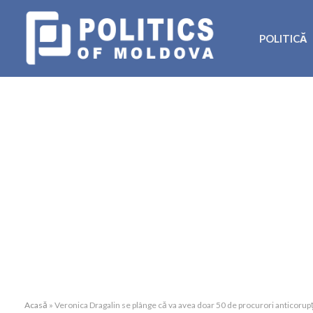
POLITICĂ
Acasă
»
Veronica Dragalin se plânge că va avea doar 50 de procurori anticorup