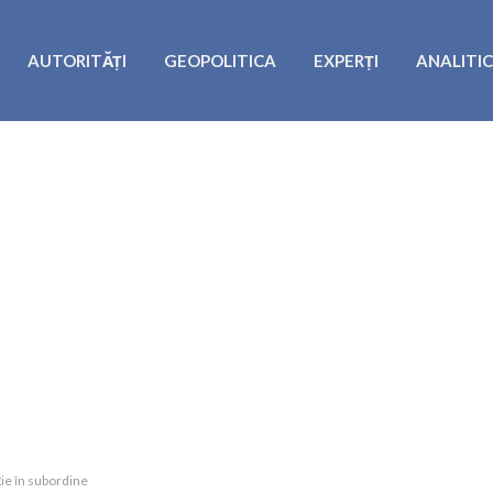
AUTORITĂȚI
GEOPOLITICA
EXPERȚI
ANALITI
ție în subordine