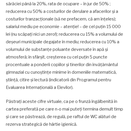
sărăciei până la 20%, rata de ocupare – în jur de 50% ;
reducerea cu 50% a costurilor de derulare a afacerilor și a
costurilor tranzacționale (să ne prefacem, că am înțeles);
salariul mediu pe economie – atenție! – de cel puțin 15 000
lei (nu scăpați nici un zero!); reducerea cu 15% a volumului de
deșeuri municipale degajate în mediu; reducerea cu 10% a
volumului de substanțe poluante deversate în apă și
atmosferă; în sfârșit, creșterea cu cel puțin 5 puncte
procentuale a ponderii copiilor și tinerilor din învățământul
gimnazial cu cunoștințe minime în domeniile matematică,
știință, citire și lectură (indicatorii din Programul pentru
Evaluarea Internațională a Elevilor).
Păstrați aceste cifre virtuale, ca pe o frunză îngălbenită în
cartea preferată pe care n-o mai puteți termina demult timp
și care se păstrează, de regulă, pe raftul de WC alături de
rezerva strategică de hârtie igienică.