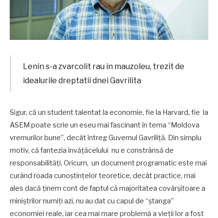
Lenin s-a zvarcolit rau in mauzoleu, trezit de
idealurile dreptatii dnei Gavrilita
Sigur, că un student talentat la economie, fie la Harvard, fie la
ASEM poate scrie un eseu mai fascinant în tema “Moldova
vremurilor bune”, decât întreg Guvernul Gavriliță. Din simplu
motiv, că fantezia învățăcelului nu e constrânsă de
responsabilități. Oricum, un document programatic este mai
curând roada cunoștințelor teoretice, decât practice, mai
ales dacă ținem cont de faptul că majoritatea covârșitoare a
miniștrilor numiți azi, nu au dat cu capul de “ștanga”
economiei reale, iar cea mai mare problemă a vieții lor a fost