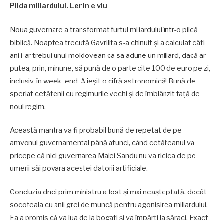
Pilda miliardului. Lenin e viu
Noua guvernare a transformat furtul miliardului într-o pildă
biblică. Noaptea trecută Gavrilița s-a chinuit și a calculat câți
ani i-ar trebui unui moldovean ca sa adune un miliard, dacă ar
putea, prin, minune, să pună de o parte cite 100 de euro pe zi,
inclusiv, în week- end. A ieșit o cifră astronomică! Bună de
speriat cetățenii cu regimurile vechi și de îmblânzit față de
noul regim.
Această mantra va fi probabil bună de repetat de pe
amvonul guvernamental până atunci, când cetățeanul va
pricepe că nici guvernarea Maiei Sandu nu va ridica de pe
umerii săi povara acestei datorii artificiale.
Concluzia dnei prim ministru a fost și mai neașteptată, decât
socoteala cu anii grei de muncă pentru agonisirea miliardului.
Ea a promis că va lua de la bogați și va împărți la săraci. Exact