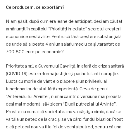
Ce producem, ce exportăm?
N-am găsit, după cum era lesne de anticipat, deși am căutat
amănunțit în capitolul “Priorități imediate” secretul creșterii
economice nestăvilite. Pentru că fără creștere substanțială
de unde să ai peste 4 ani un salariu mediu ca și garantat de
700-800 euro pe economie?
Prioritatea nr.1 a Guvernului Gavriliță, în afară de criza sanitară
(COVID-19) este reforma justiției și pachetul anti-corupție.
Lupta cu morile de vânt e o plăcere și un privilegiu al
funcționarilor de stat fără experiență. Ceva de genul
“Antereului lui Arvinte”, numai că într-o versiune mai proastă,
deși mai modernă, să-i zicem “Blugii putrezi ai lui Arvinte”.
Prost e nu numai că societatea nu va câștiga nimic, dacă se
va tăia un petec de la crac și se va cârpi fundul blugilor. Prost
e că petecul nou va fi la fel de vechi și putred, pentru că una