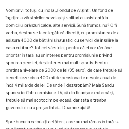
Vom privi, totuși, cu jind la „Fondul de Argint”. Un fond de
îngrijire a vârstnicilor nevoiași și solitari cu asistență la
domiciliu, prânzuri calde, alte servicii. Sună frumos, nu? O fi
vorba, deși nu se face legătură directă, cu promisiunea de a
asigura 4000 de bătrâni singuratici cu servicii de îngrijire la
casa cui îi are? Tot cei vârstnici, pentru că ei vor rămâne
prioritar în țară, au un interes pentru promisiunile privind
sporirea pensiei, deși interes mai mult sportiv. Pentru
pretinsa nivelare de 2000 de lei (95 euro), de care trebuie să
beneficieze circa 400 mii de pensionari e nevoie anual de
încă 4 miliarde de lei. De unde îi dezgropăm? Maia Sandu
spunea ieri într-o emisiune TV, că din finanțare externă și,
trebuie să mai scotocim pe-acasă, dar asta e treaba
guvernului, nu a președintei… Doamne ajută!
Spre bucuria celorlalți cetățeni, care au mai rămas în țară, s-