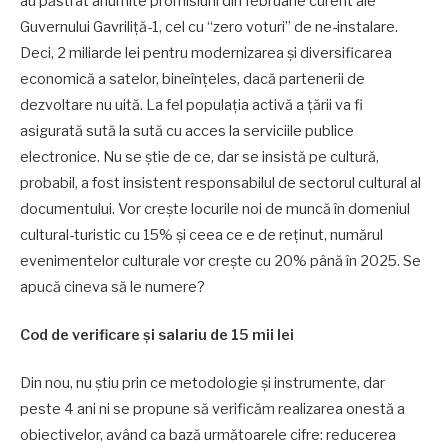
au păstrat anumite promisiuni din februarie curent ale
Guvernului Gavriliță-1, cel cu “zero voturi” de ne-instalare.
Deci, 2 miliarde lei pentru modernizarea și diversificarea
economică a satelor, bineînțeles, dacă partenerii de
dezvoltare nu uită. La fel populația activă a țării va fi
asigurată sută la sută cu acces la serviciile publice
electronice. Nu se știe de ce, dar se insistă pe cultură,
probabil, a fost insistent responsabilul de sectorul cultural al
documentului. Vor crește locurile noi de muncă în domeniul
cultural-turistic cu 15% și ceea ce e de reținut, numărul
evenimentelor culturale vor crește cu 20% până în 2025. Se
apucă cineva să le numere?
Cod de verificare și salariu de 15 mii lei
Din nou, nu știu prin ce metodologie și instrumente, dar
peste 4 ani ni se propune să verificăm realizarea onestă a
obiectivelor, având ca bază următoarele cifre: reducerea