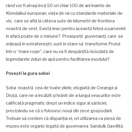
rând vor fi atrași încă 50 ori chiar 100 de ani înainte de
Klondaikul european, viața de rai cu standarde materiale de
vis, care se află la câteva sute de kilometri de frontiera
noastră de vest. Există leac pentru această febră a parvenirii
în afară poate de o minune? Proaspeții guvernanți, care se
erijează în extratereștri, sunt în stare să transforme Prutul
într-o “mare roșie”, care nu va fi despărțită niciodată de
legendarele ziduri de apă pentru facilitarea exodului?
Povești la gura sobei
Soba noastră cea de toate zilele, elogiată de Creangă și
Druță, care ne-a încălzit și hrănit de-a lungul veacurilor este
calificată pragmatic drept un indice sigur al sărăciei,
precizându-se că o folosesc nouă din zece gospodării.
Trebuie să credem că dispariția ei, ori utilizarea ca piesă de
muzeu este organic legată de guvernarea Sandu& Gavriliță.