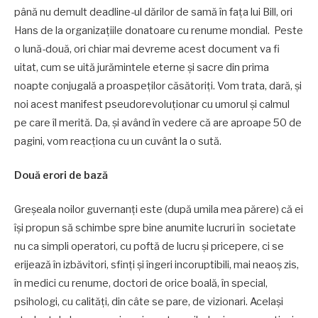
până nu demult deadline-ul dărilor de samă în fața lui Bill, ori
Hans de la organizațiile donatoare cu renume mondial. Peste
o lună-două, ori chiar mai devreme acest document va fi
uitat, cum se uită jurămintele eterne și sacre din prima
noapte conjugală a proaspeților căsătoriți. Vom trata, dară, și
noi acest manifest pseudorevoluționar cu umorul și calmul
pe care îl merită. Da, și având în vedere că are aproape 50 de
pagini, vom reacționa cu un cuvânt la o sută.
Două erori de bază
Greșeala noilor guvernanți este (după umila mea părere) că ei
își propun să schimbe spre bine anumite lucruri în societate
nu ca simpli operatori, cu poftă de lucru și pricepere, ci se
erijează în izbăvitori, sfinți și îngeri incoruptibili, mai neaoș zis,
în medici cu renume, doctori de orice boală, în special,
psihologi, cu calități, din câte se pare, de vizionari. Același