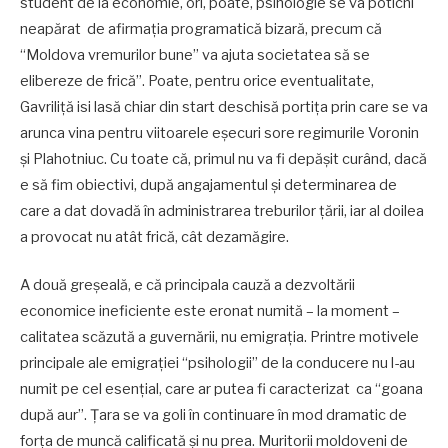
student de la economie, ori, poate, psihologie se va poticni
neapărat de afirmația programatică bizară, precum că
“Moldova vremurilor bune” va ajuta societatea să se
elibereze de frică”. Poate, pentru orice eventualitate,
Gavriliță isi lasă chiar din start deschisă portița prin care se va
arunca vina pentru viitoarele eșecuri sore regimurile Voronin
și Plahotniuc. Cu toate că, primul nu va fi depășit curând, dacă
e să fim obiectivi, după angajamentul și determinarea de
care a dat dovadă în administrarea treburilor țării, iar al doilea
a provocat nu atât frică, cât dezamăgire.
A două greșeală, e că principala cauză a dezvoltării
economice ineficiente este eronat numită – la moment –
calitatea scăzută a guvernării, nu emigrația. Printre motivele
principale ale emigrației “psihologii” de la conducere nu l-au
numit pe cel esențial, care ar putea fi caracterizat ca “goana
după aur”. Țara se va goli în continuare în mod dramatic de
forța de muncă calificată și nu prea. Muritorii moldoveni de