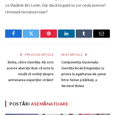
ca Vladimir Ilici Lenin. Dar dacă bogații nu vor ceda averea?
Urmează teroarea roșie?
Facebook
Twitter
Pinterest
LinkedIn
Tumblr
Email
PREVIOUS ARTICLE
NEXT ARTICLE
Bolea, către Gavrilița: Ați scris
Componența Guvernului
aceste aberații doar că este la
Gavrilița încalcă legislația cu
modă să vorbiți despre
privire la egalitatea de șanse
antrenarea experților străini?
între femei și bărbați, a
declarat Bolea
POSTĂRI
ASEMĂNATOARE