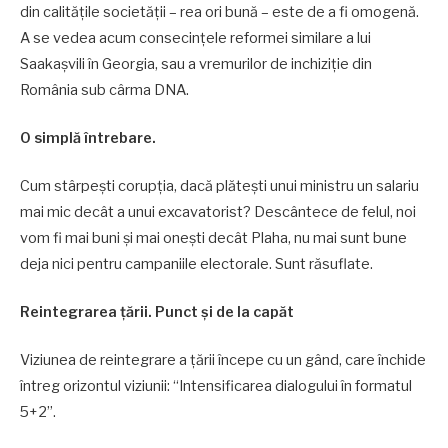
din calitățile societății – rea ori bună – este de a fi omogenă.
A se vedea acum consecințele reformei similare a lui
Saakașvili în Georgia, sau a vremurilor de inchiziție din
România sub cârma DNA.
O simplă întrebare.
Cum stârpești corupția, dacă plătești unui ministru un salariu
mai mic decât a unui excavatorist? Descântece de felul, noi
vom fi mai buni și mai onești decât Plaha, nu mai sunt bune
deja nici pentru campaniile electorale. Sunt răsuflate.
Reintegrarea țării. Punct și de la capăt
Viziunea de reintegrare a țării începe cu un gând, care închide
întreg orizontul viziunii: “Intensificarea dialogului în formatul
5+2”.