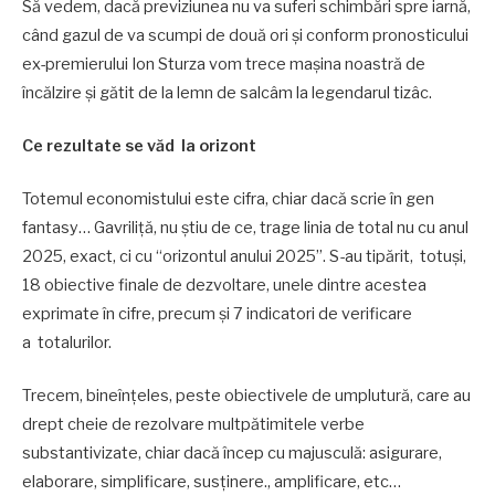
Să vedem, dacă previziunea nu va suferi schimbări spre iarnă,
când gazul de va scumpi de două ori și conform pronosticului
ex-premierului Ion Sturza vom trece mașina noastră de
încălzire și gătit de la lemn de salcâm la legendarul tizâc.
Ce rezultate se văd la orizont
Totemul economistului este cifra, chiar dacă scrie în gen
fantasy… Gavriliță, nu știu de ce, trage linia de total nu cu anul
2025, exact, ci cu “orizontul anului 2025”. S-au tipărit, totuși,
18 obiective finale de dezvoltare, unele dintre acestea
exprimate în cifre, precum și 7 indicatori de verificare
a totalurilor.
Trecem, bineînțeles, peste obiectivele de umplutură, care au
drept cheie de rezolvare multpătimitele verbe
substantivizate, chiar dacă încep cu majusculă: asigurare,
elaborare, simplificare, susținere., amplificare, etc…