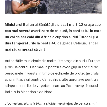
Ministerul italian al Sănătății a plasat marți 12 orașe sub
cea mai severă avertizare de căldură, în contextul în care
un val de aer cald din Africa a cuprins sudul Europei și a
dus temperaturile la peste 40 de grade Celsius, iar cel
mai rău urmează să vină.
Autoritățile municipale din mai multe orașe din sudul Europei
și din Balcani au luat măsuri pentru a avea grijă în special de
persoanele în vârstă, în timp ce echipele de protecție civilă
au primit apeluri pentru Canadairs și alte aeronave pentru a
stinge incendiile de vegetație care au făcut ravagii în sudul
Italiei și în Macedonia de Nord.
„Tocmai am ajuns la Roma și chiar ne simțim de parcă am fi