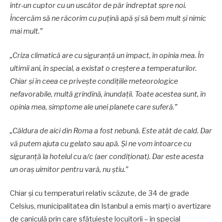
într-un cuptor cu un uscător de păr îndreptat spre noi.
Încercăm să ne răcorim cu puțină apă și să bem mult și nimic
mai mult.”
„Criza climatică are cu siguranță un impact, în opinia mea. În
ultimii ani, în special, a existat o creștere a temperaturilor.
Chiar și în ceea ce privește condițiile meteorologice
nefavorabile, multă grindină, inundații. Toate acestea sunt, în
opinia mea, simptome ale unei planete care suferă.”
„Căldura de aici din Roma a fost nebună. Este atât de cald. Dar
vă putem ajuta cu gelato sau apă. Și ne vom întoarce cu
siguranță la hotelul cu a/c (aer condiționat). Dar este acesta
un oraș uimitor pentru vară, nu știu.”
Chiar și cu temperaturi relativ scăzute, de 34 de grade
Celsius, municipalitatea din Istanbul a emis marți o avertizare
de caniculă prin care sfătuiește locuitorii – în special