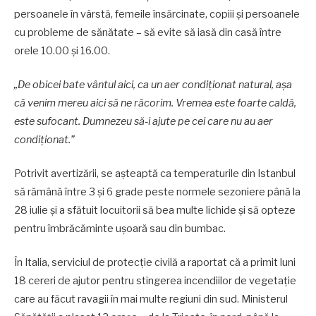
persoanele în vârstă, femeile însărcinate, copiii și persoanele
cu probleme de sănătate – să evite să iasă din casă între
orele 10.00 și 16.00.
„De obicei bate vântul aici, ca un aer condiționat natural, așa
că venim mereu aici să ne răcorim. Vremea este foarte caldă,
este sufocant. Dumnezeu să-i ajute pe cei care nu au aer
condiționat.”
Potrivit avertizării, se așteaptă ca temperaturile din Istanbul
să rămână între 3 și 6 grade peste normele sezoniere până la
28 iulie și a sfătuit locuitorii să bea multe lichide și să opteze
pentru îmbrăcăminte ușoară sau din bumbac.
În Italia, serviciul de protecție civilă a raportat că a primit luni
18 cereri de ajutor pentru stingerea incendiilor de vegetație
care au făcut ravagii în mai multe regiuni din sud. Ministerul