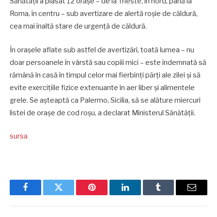
Sănătății a plasat 12 orașe – de la Trieste, în nord, până la
Roma, în centru – sub avertizare de alertă roșie de căldură,
cea mai înaltă stare de urgență de căldură.
În orașele aflate sub astfel de avertizări, toată lumea – nu
doar persoanele în vârstă sau copiii mici – este îndemnată să
rămână în casă în timpul celor mai fierbinți părți ale zilei și să
evite exercițiile fizice extenuante în aer liber și alimentele
grele. Se așteaptă ca Palermo, Sicilia, să se alăture miercuri
listei de orașe de cod roșu, a declarat Ministerul Sănătății.
sursa
Facebook
Twitter
Pinterest
LinkedIn
Tumblr
Email