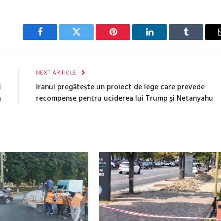
Facebook
Twitter
Pinterest
LinkedIn
Tumblr
E
NEXT ARTICLE
i
Iranul pregătește un proiect de lege care prevede
a
recompense pentru uciderea lui Trump și Netanyahu