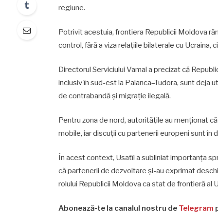
regiune.
Potrivit acestuia, frontiera Republicii Moldova răm
control, fără a viza relațiile bilaterale cu Ucraina, 
Directorul Serviciului Vamal a precizat că Republi
inclusiv în sud-est la Palanca–Tudora, sunt deja u
de contrabandă și migrație ilegală.
Pentru zona de nord, autoritățile au menționat că 
mobile, iar discuții cu partenerii europeni sunt î
În acest context, Usatîi a subliniat importanța sp
că partenerii de dezvoltare și-au exprimat deschi
rolului Republicii Moldova ca stat de frontieră al 
Abonează-te la canalul nostru de
Telegram
p