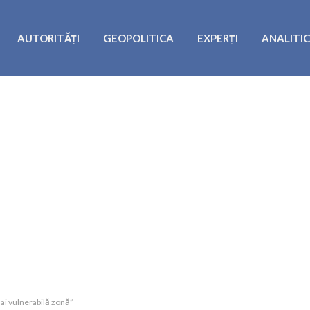
AUTORITĂȚI
GEOPOLITICA
EXPERȚI
ANALITI
ai vulnerabilă zonă”