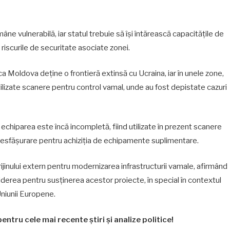
âne vulnerabilă, iar statul trebuie să își întărească capacitățile de
ci riscurile de securitate asociate zonei.
ca Moldova deține o frontieră extinsă cu Ucraina, iar în unele zone,
tilizate scanere pentru control vamal, unde au fost depistate cazuri
echiparea este încă incompletă, fiind utilizate în prezent scanere
n desfășurare pentru achiziția de echipamente suplimentare.
rijinului extern pentru modernizarea infrastructurii vamale, afirmând
derea pentru susținerea acestor proiecte, în special în contextul
Uniunii Europene.
entru cele mai recente știri și analize politice!