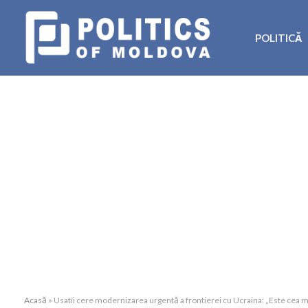
POLITICĂ
Acasă
»
Usatîi cere modernizarea urgentă a frontierei cu Ucraina: „Este cea m