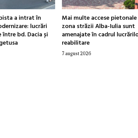
ista a intrat în
Mai multe accese pietonale
dernizare: lucrări
zona străzii Alba-Iulia sunt
între bd. Dacia și
amenajate în cadrul lucrăril
egetusa
reabilitare
7 august 2026