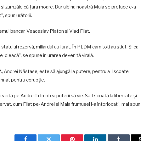
 şi zumzăie că ţara moare. Dar albina noastră Maia se preface c-a
”, spun urătorii.
istemul bancar, Veaceslav Platon şi Vlad Filat.
statului rezervă, miliardul au furat. În PLDM cam toţi au ştiut. Şi ca
câte-oleacă”, se spune în urarea devenită virală.
A, Andrei Năstase, este să ajungă la putere, pentru a-l scoate
mnat pentru corupţie.
eaptă pe Andrei în fruntea puterii să vie. Să-l scoată la libertate şi
rvat, cum Filat pe-Andrei şi Maia frumuşel i-a întorlocat”, mai spun