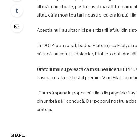
albină muncitoare, pas la pas zboară între oameni
uitat, că la moartea ţării noastre, ea era lângă Filat
Aceştia nu i-au uitat nici pe artizanii jafului din s
„În 2014 pe-nserat, badea Platon şi cu Filat, din a 
să tacă, au cerut şi dolea lor, Filat le-o dat, dar 
Urătorii mai sugerează că misiunea liderului PPD
basma curată pe fostul premier Vlad Filat, conda
„Cum să spună la popor, că Filat din puşcărie îl aşt
din umbră să-l conducă. Dar poporul nostru a obse
urătorii.
SHARE.