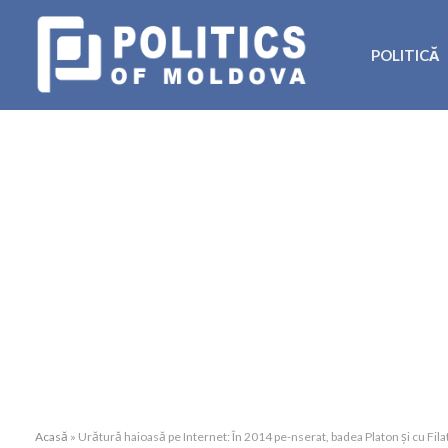
POLITICĂ
Acasă
»
Urătură haioasă pe Internet: În 2014 pe-nserat, badea Platon şi cu Filat,