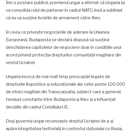
Într-o postare publică, premierul ungar a afirmat că Ungaria își
va consolida rolul de partener în cadrul NATO, însă a subliniat
că nu va susține livrările de armament către Kiev.
În ceea ce privește negocierile de aderare la Uniunea
Europeană, Budapesta se declară dispusă să susțină
deschiderea capitolelor de negociere doar în condițiile unui
acord privind protecția drepturilor comunității maghiare din
vestul Ucrainei.
Ungaria invocă de mai mult timp preocupări legate de
drepturile lingvistice și educaționale ale celor peste 100.000
de etnici maghiari din Transcarpatia, subiect care a generat
tensiuni constante între Budapesta și Kiev și a influențat
deciziile din cadrul Consiliului UE.
Deși guvernul ungar recunoaște dreptul Ucrainei de a-și
apăra integritatea teritorială în contextul războiului cu Rusia,