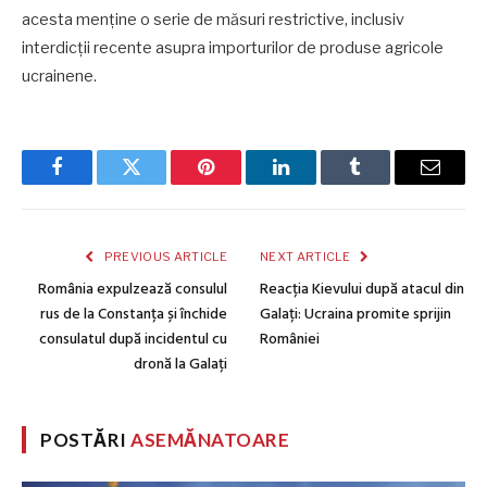
acesta menține o serie de măsuri restrictive, inclusiv
interdicții recente asupra importurilor de produse agricole
ucrainene.
Facebook
Twitter
Pinterest
LinkedIn
Tumblr
Email
PREVIOUS ARTICLE
NEXT ARTICLE
România expulzează consulul
Reacția Kievului după atacul din
rus de la Constanța și închide
Galați: Ucraina promite sprijin
consulatul după incidentul cu
României
dronă la Galați
POSTĂRI
ASEMĂNATOARE