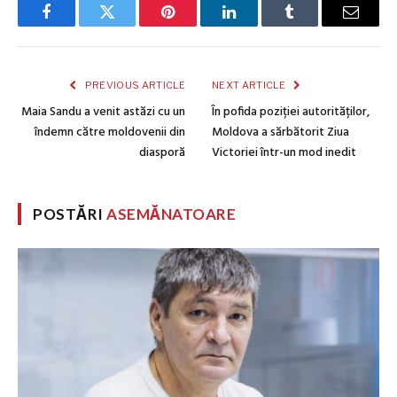
Facebook
Twitter
Pinterest
LinkedIn
Tumblr
Email
PREVIOUS ARTICLE
NEXT ARTICLE
Maia Sandu a venit astăzi cu un
În pofida poziției autorităților,
îndemn către moldovenii din
Moldova a sărbătorit Ziua
diasporă
Victoriei într-un mod inedit
POSTĂRI
ASEMĂNATOARE