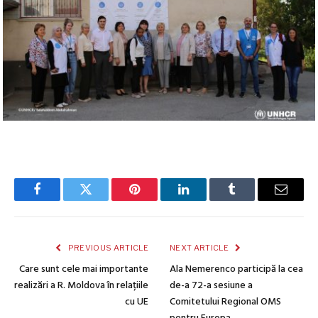
Facebook
Twitter
Pinterest
LinkedIn
Tumblr
Email
PREVIOUS ARTICLE
NEXT ARTICLE
Care sunt cele mai importante
Ala Nemerenco participă la cea
realizări a R. Moldova în relațiile
de-a 72-a sesiune a
cu UE
Comitetului Regional OMS