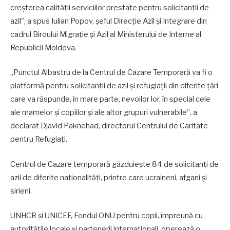
creșterea calității serviciilor prestate pentru solicitanții de
azil”, a spus Iulian Popov, șeful Direcție Azil și Integrare din
cadrul Biroului Migrație și Azil al Ministerului de Interne al
Republicii Moldova.
„Punctul Albastru de la Centrul de Cazare Temporară va fi o
platformă pentru solicitanții de azil și refugiații din diferite țări
care va răspunde, în mare parte, nevoilor lor, în special cele
ale mamelor și copiilor și ale altor grupuri vulnerabile”, a
declarat Djavid Paknehad, directorul Centrului de Caritate
pentru Refugiați.
Centrul de Cazare temporară găzduiește 84 de solicitanți de
azil de diferite naționalități, printre care ucraineni, afgani și
sirieni.
UNHCR și UNICEF, Fondul ONU pentru copii, împreună cu
autoritățile locale și partenerii internaționali, operează o