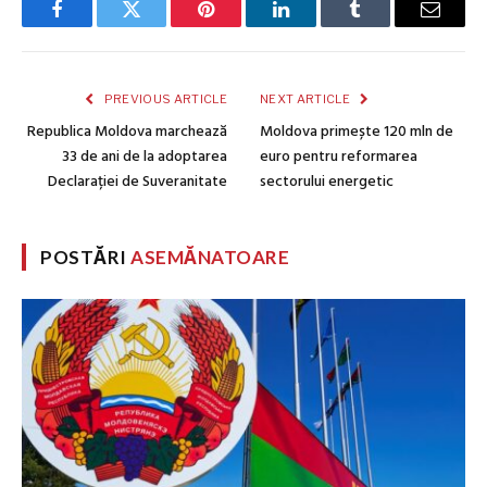
Facebook
Twitter
Pinterest
LinkedIn
Tumblr
Email
PREVIOUS ARTICLE
NEXT ARTICLE
Republica Moldova marchează
Moldova primește 120 mln de
33 de ani de la adoptarea
euro pentru reformarea
Declarației de Suveranitate
sectorului energetic
POSTĂRI
ASEMĂNATOARE