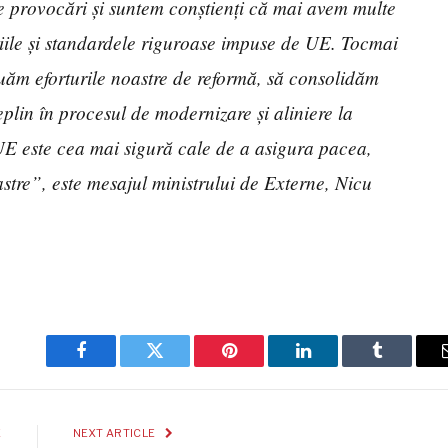
e provocări și suntem conștienți că mai avem multe
eriile și standardele riguroase impuse de UE. Tocmai
nuăm eforturile noastre de reformă, să consolidăm
eplin în procesul de modernizare și aliniere la
UE este cea mai sigură cale de a asigura pacea,
noastre”, este mesajul ministrului de Externe, Nicu
Facebook
Twitter
Pinterest
LinkedIn
Tumblr
E
NEXT ARTICLE