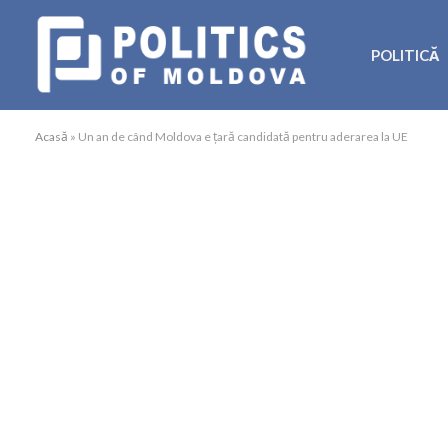
POLITICĂ
Acasă
»
Un an de când Moldova e țară candidată pentru aderarea la UE