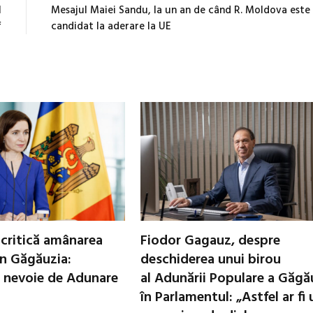
l
Mesajul Maiei Sandu, la un an de când R. Moldova este
f
candidat la aderare la UE
critică amânarea
Fiodor Gagauz, despre
in Găgăuzia:
deschiderea unui birou
 nevoie de Adunare
al Adunării Populare a Găgă
în Parlamentul: „Astfel ar fi 