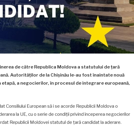
bținerea de către Republica Moldova a statutului de țară
ă. Autorităților de la Chișinău le-au fost înaintate nouă
a etapă, a negocierilor, în procesul de integrare europeană,
t Consiliului European să i se acorde Republicii Moldova o
erarea la UE, cu o serie de condiții privind începerea negocierilor
cordat Republicii Moldovei statutul de țară candidat la aderare.