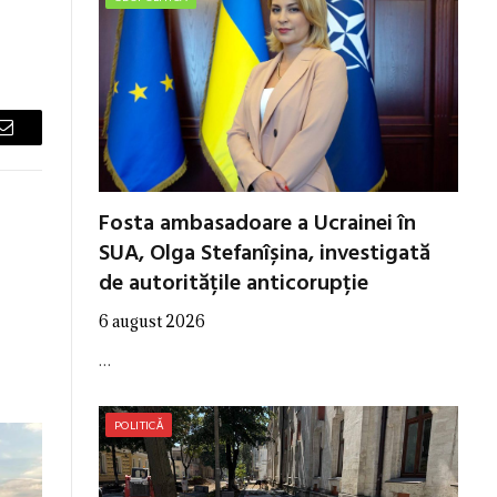
Email
Fosta ambasadoare a Ucrainei în
SUA, Olga Stefanîșina, investigată
de autoritățile anticorupție
6 august 2026
…
POLITICĂ