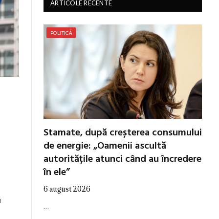
ARTICOLE RECENTE
POLITICĂ
Stamate, după creșterea consumului
de energie: „Oamenii ascultă
autoritățile atunci când au încredere
în ele”
6 august 2026
u
…