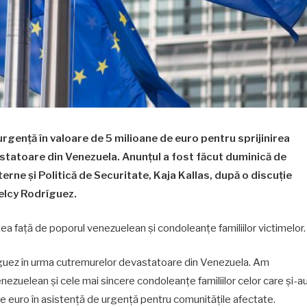
rgență în valoare de 5 milioane de euro pentru sprijinirea
tatoare din Venezuela. Anunțul a fost făcut duminică de
erne și Politică de Securitate, Kaja Kallas, după o discuție
Delcy Rodríguez.
tea față de poporul venezuelean și condoleanțe familiilor victimelor.
íguez în urma cutremurelor devastatoare din Venezuela. Am
nezuelean și cele mai sincere condoleanțe familiilor celor care și-a
 de euro în asistență de urgență pentru comunitățile afectate.