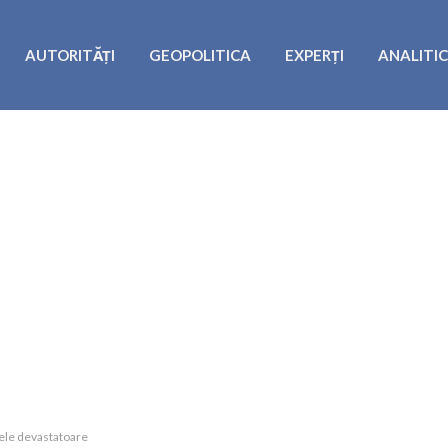
AUTORITĂȚI
GEOPOLITICA
EXPERȚI
ANALITI
ele devastatoare