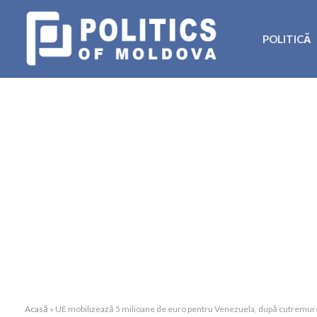
POLITICĂ
Acasă
»
UE mobilizează 5 milioane de euro pentru Venezuela, după cutremur