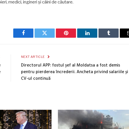
i, medici, ingineri și câini de căutare.
Facebook
Twitter
Pinterest
LinkedIn
Tumblr
E
NEXT ARTICLE
e
Directorul APP: fostul șef al Moldatsa a fost demis
e
pentru pierderea încrederii. Ancheta privind salariile și
CV-ul continuă