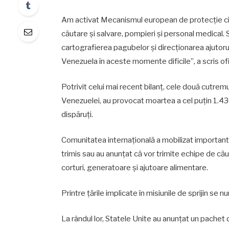
Am activat Mecanismul european de protecție civ
căutare și salvare, pompieri și personal medical. 
cartografierea pagubelor și direcționarea ajutor
Venezuela în aceste momente dificile”, a scris of
Potrivit celui mai recent bilanț, cele două cutrem
Venezuelei, au provocat moartea a cel puțin 1.4
dispăruți.
Comunitatea internațională a mobilizat important
trimis sau au anunțat că vor trimite echipe de cău
corturi, generatoare și ajutoare alimentare.
Printre țările implicate în misiunile de sprijin se n
La rândul lor, Statele Unite au anunțat un pachet d