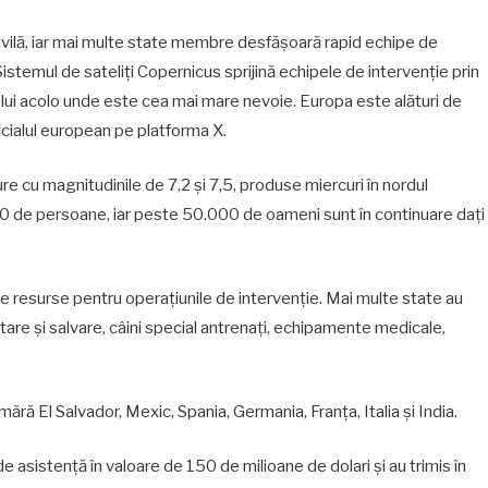
ilă, iar mai multe state membre desfășoară rapid echipe de
Sistemul de sateliți Copernicus sprijină echipele de intervenție prin
ului acolo unde este cea mai mare nevoie. Europa este alături de
icialul european pe platforma X.
ure cu magnitudinile de 7,2 și 7,5, produse miercuri în nordul
30 de persoane, iar peste 50.000 de oameni sunt în continuare dați
e resurse pentru operațiunile de intervenție. Mai multe state au
tare și salvare, câini special antrenați, echipamente medicale,
umără El Salvador, Mexic, Spania, Germania, Franța, Italia și India.
e asistență în valoare de 150 de milioane de dolari și au trimis în