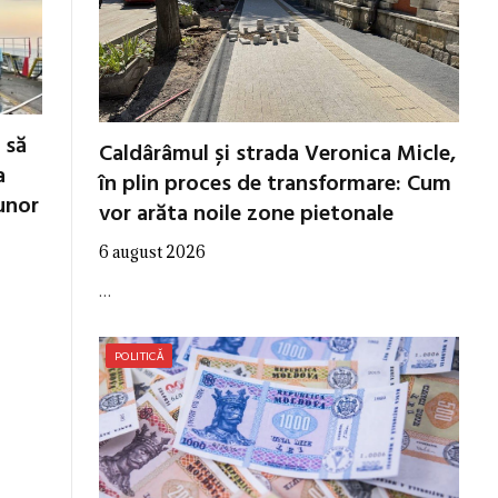
 să
Caldârâmul și strada Veronica Micle,
a
în plin proces de transformare: Cum
unor
vor arăta noile zone pietonale
6 august 2026
…
POLITICĂ