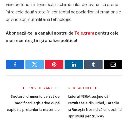
vine pe fondul intensificării schimburilor de lovituri cu drone
între cele două state, în contextul negocierilor internaționale
privind sprijinul militar și tehnologic.
Abonează-te la canalul nostru de
Telegram
pentru cele
mai recente știri și analize politice!
Facebook
Twitter
Pinterest
LinkedIn
Tumblr
Email
PREVIOUS ARTICLE
NEXT ARTICLE
Sectorul drumurilor, vizat de
Liderul PSRM susține că
modificări legislative după
rezultatele din Orhei, Taraclia
explozia prețurilor la materiale
și Ruseștii Noi indică un declin al
sprijinului pentru PAS