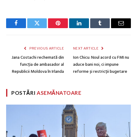
Facebook
Twitter
Pinterest
LinkedIn
Tumblr
Email
PREVIOUS ARTICLE
NEXT ARTICLE
Jana Costachi rechemată din
Ion Chicu: Noul acord cu FMI nu
funcția de ambasador al
aduce bani noi, ci impune
Republicii Moldova în Irlanda
reforme și restricții bugetare
POSTĂRI
ASEMĂNATOARE