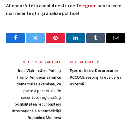
Abonează-te la canalul nostru de
Telegram
pentru cele
mai recente știri și analize politice!
Facebook
Twitter
Pinterest
LinkedIn
Tumblr
Email
PREVIOUS ARTICLE
NEXT ARTICLE
Irina Vlah – către Putin și
Eșec definitiv: Doi procurori
Trump: Am decis să vin cu
PCCOCS, respinși la evaluarea
demersul să examinaţi, ca
externă
parte a pachetului de
securitate regională, şi
posibilitatea recunoaşterii
internaţionale a neutralităţii
Republicii Moldova