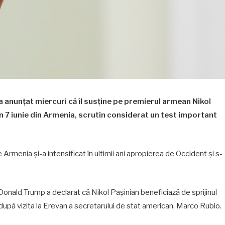
 anunțat miercuri că îl susține pe premierul armean Nikol
n 7 iunie din Armenia, scrutin considerat un test important
e Armenia și-a intensificat în ultimii ani apropierea de Occident și s-
Donald Trump a declarat că Nikol Pașinian beneficiază de sprijinul
i după vizita la Erevan a secretarului de stat american, Marco Rubio.