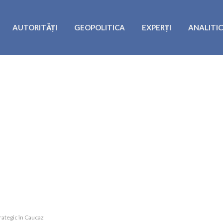
AUTORITĂȚI
GEOPOLITICA
EXPERȚI
ANALITI
rategic în Caucaz