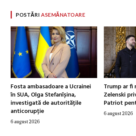
POSTĂRI
ASEMĂNATOARE
Fosta ambasadoare a Ucrainei
Trump ar fi 
în SUA, Olga Stefanîșina,
Zelenski pri
investigată de autoritățile
Patriot pen
anticorupție
6 august 2026
6 august 2026