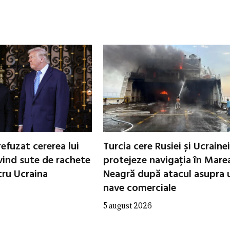
refuzat cererea lui
Turcia cere Rusiei și Ucrainei
vind sute de rachete
protejeze navigația în Mare
tru Ucraina
Neagră după atacul asupra 
nave comerciale
5 august 2026