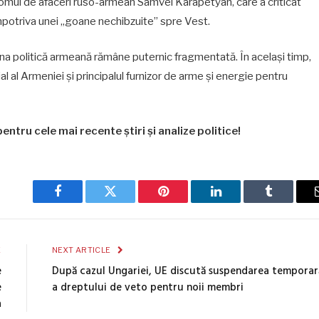
te omul de afaceri ruso-armean Samvel Karapetyan, care a criticat
mpotriva unei „goane nechibzuite” spre Vest.
ena politică armeană rămâne puternic fragmentată. În același timp,
l al Armeniei și principalul furnizor de arme și energie pentru
entru cele mai recente știri și analize politice!
Facebook
Twitter
Pinterest
LinkedIn
Tumblr
E
NEXT ARTICLE
e
După cazul Ungariei, UE discută suspendarea temporar
e
a dreptului de veto pentru noii membri
a