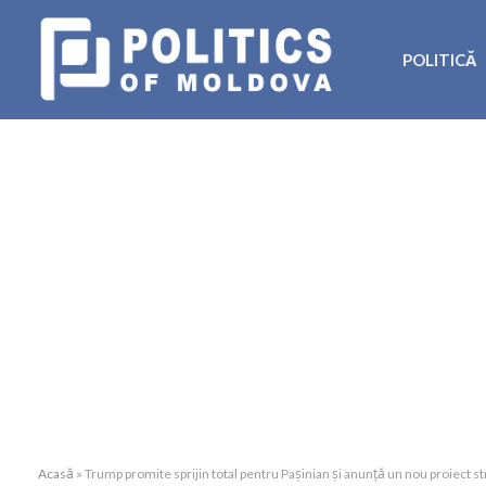
POLITICĂ
Acasă
»
Trump promite sprijin total pentru Pașinian și anunță un nou proiect st