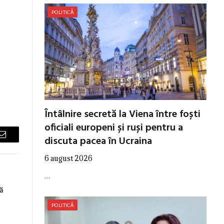
POLITICĂ
Întâlnire secretă la Viena între foști
oficiali europeni și ruși pentru a
discuta pacea în Ucraina
Email
6 august 2026
…
ă
POLITICĂ