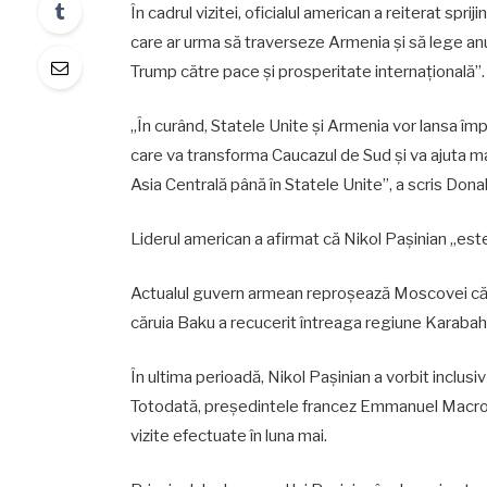
În cadrul vizitei, oficialul american a reiterat spri
care ar urma să traverseze Armenia și să lege anu
Trump către pace și prosperitate internațională”.
„În curând, Statele Unite și Armenia vor lansa îm
care va transforma Caucazul de Sud și va ajuta m
Asia Centrală până în Statele Unite”, a scris Dona
Liderul american a afirmat că Nikol Pașinian „este
Actualul guvern armean reproșează Moscovei că nu 
căruia Baku a recucerit întreaga regiune Karabah,
În ultima perioadă, Nikol Pașinian a vorbit inclus
Totodată, președintele francez Emmanuel Macron 
vizite efectuate în luna mai.