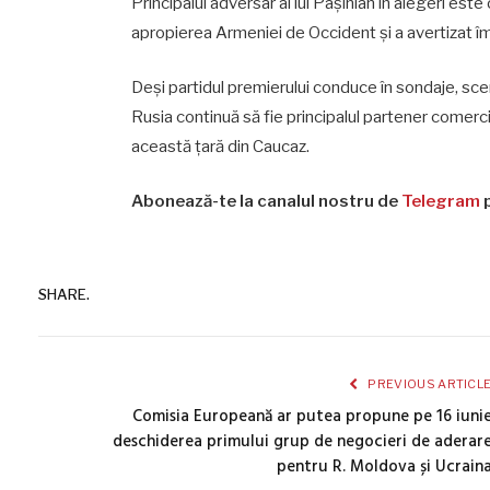
Principalul adversar al lui Pașinian în alegeri es
apropierea Armeniei de Occident și a avertizat î
Deși partidul premierului conduce în sondaje, sc
Rusia continuă să fie principalul partener comercia
această țară din Caucaz.
Abonează-te la canalul nostru de
Telegram
p
SHARE.
PREVIOUS ARTICL
Comisia Europeană ar putea propune pe 16 iuni
deschiderea primului grup de negocieri de aderar
pentru R. Moldova și Ucrain