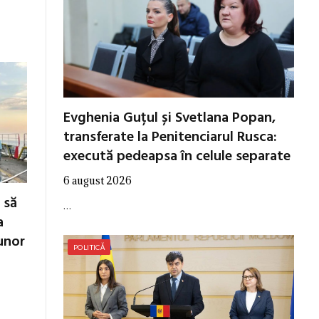
Evghenia Guțul și Svetlana Popan,
transferate la Penitenciarul Rusca:
execută pedeapsa în celule separate
6 august 2026
 să
…
a
unor
POLITICĂ