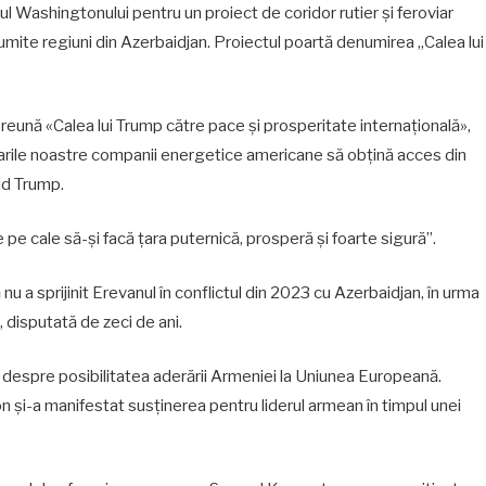
jinul Washingtonului pentru un proiect de coridor rutier și feroviar
mite regiuni din Azerbaidjan. Proiectul poartă denumirea „Calea lui
preună «Calea lui Trump către pace și prosperitate internațională»,
arile noastre companii energetice americane să obțină acces din
ld Trump.
 pe cale să-și facă țara puternică, prosperă și foarte sigură”.
a sprijinit Erevanul în conflictul din 2023 cu Azerbaidjan, în urma
 disputată de zeci de ani.
iv despre posibilitatea aderării Armeniei la Uniunea Europeană.
și-a manifestat susținerea pentru liderul armean în timpul unei