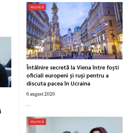
POLITICĂ
Întâlnire secretă la Viena între foști
oficiali europeni și ruși pentru a
discuta pacea în Ucraina
6 august 2026
…
ă
POLITICĂ