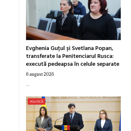
Evghenia Guțul și Svetlana Popan,
transferate la Penitenciarul Rusca:
execută pedeapsa în celule separate
6 august 2026
…
POLITICĂ