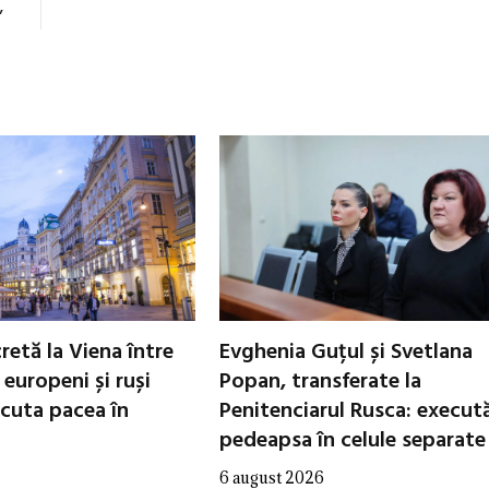
”
cretă la Viena între
Evghenia Guțul și Svetlana
i europeni și ruși
Popan, transferate la
scuta pacea în
Penitenciarul Rusca: execut
pedeapsa în celule separate
6 august 2026