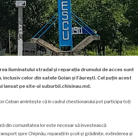
ea iluminatului stradal și reparația drumului de acces sunt
u, inclusiv celor din satele Goian și Făurești. Cel puțin acest
ui lansat pe site-ul suburbii.chisinau.md.
Ion Ceban amintește că în cadrul chestionarului pot participa toți
tură din comunitatea lor este necesar să investească
sport spre Chișinău, reparații în școli și grădinițe, extinderea și