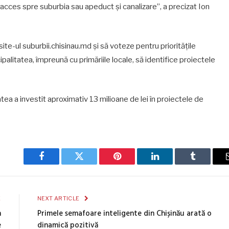
 acces spre suburbia sau apeduct și canalizare”, a precizat Ion
 site-ul suburbii.chisinau.md și să voteze pentru prioritățile
ipalitatea, împreună cu primăriile locale, să identifice proiectele
ea a investit aproximativ 13 milioane de lei în proiectele de
Facebook
Twitter
Pinterest
LinkedIn
Tumblr
E
NEXT ARTICLE
n
Primele semafoare inteligente din Chișinău arată o
e
dinamică pozitivă