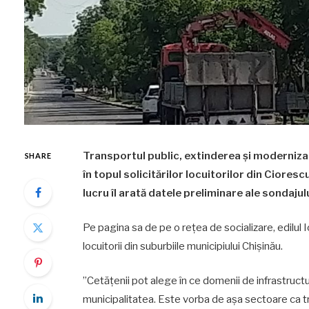
Transportul public, extinderea și modernizar
SHARE
în topul solicitărilor locuitorilor din Cioresc
lucru îl arată datele preliminare ale sondajul
Pe pagina sa de pe o rețea de socializare, edilul 
locuitorii din suburbiile municipiului Chișinău.
”Cetățenii pot alege în ce domenii de infrastruc
municipalitatea. Este vorba de așa sectoare ca tran