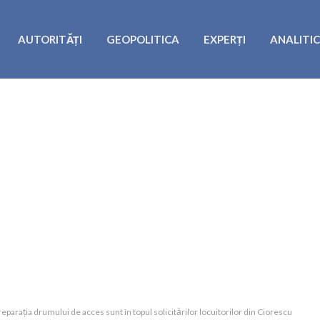
AUTORITĂȚI
GEOPOLITICA
EXPERȚI
ANALITI
eparația drumului de acces sunt în topul solicitărilor locuitorilor din Ciorescu