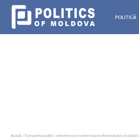
POLITICĂ
Acasă
»
Transportul public, extinderea și modernizarea iluminatului stradal și r