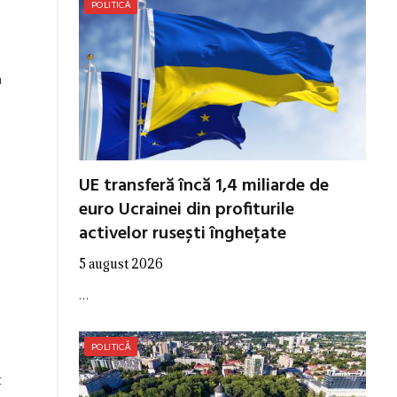
POLITICĂ
a
UE transferă încă 1,4 miliarde de
euro Ucrainei din profiturile
activelor rusești înghețate
5 august 2026
…
POLITICĂ
t