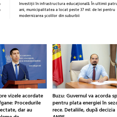
a
Investiții în infrastructura educațională. În ultimii patr
a
ani, municipalitatea a locat peste 37 mil. de lei pentru
modernizarea școlilor din suburbii
pre vizele acordate
Buzu: Guvernul va acorda spr
fgane: Procedurile
pentru plata energiei în sez
ectate, dar au
rece. Detaliile, după decizia