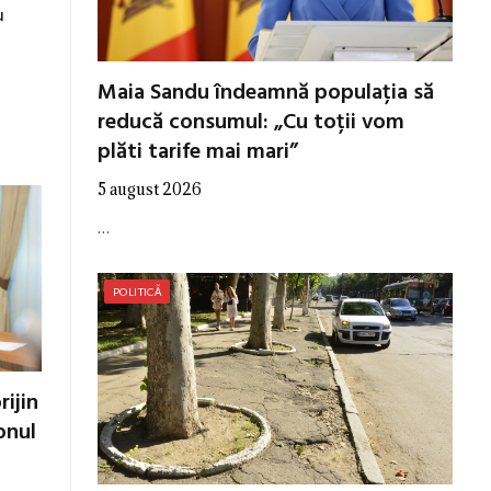
u
Maia Sandu îndeamnă populația să
reducă consumul: „Cu toții vom
plăti tarife mai mari”
5 august 2026
…
POLITICĂ
ijin
onul