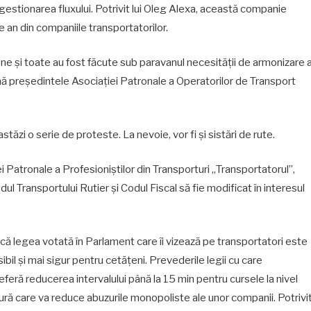
stionarea fluxului. Potrivit lui Oleg Alexa, această companie
 an din companiile transportatorilor.
ene și toate au fost făcute sub paravanul necesității de armonizare 
rmă președintele Asociației Patronale a Operatorilor de Transport
tăzi o serie de proteste. La nevoie, vor fi și sistări de rute.
 Patronale a Profesioniștilor din Transporturi „Transportatorul”,
odul Transportului Rutier și Codul Fiscal să fie modificat în interesul
că legea votată în Parlament care îi vizează pe transportatori este
bil și mai sigur pentru cetățeni. Prevederile legii cu care
eferă reducerea intervalului până la 15 min pentru cursele la nivel
ură care va reduce abuzurile monopoliste ale unor companii. Potrivi