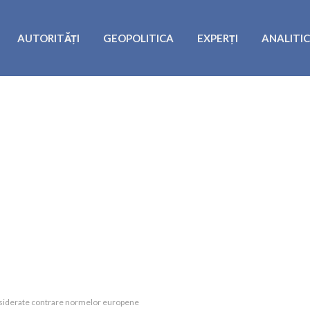
AUTORITĂȚI
GEOPOLITICA
EXPERȚI
ANALITI
considerate contrare normelor europene