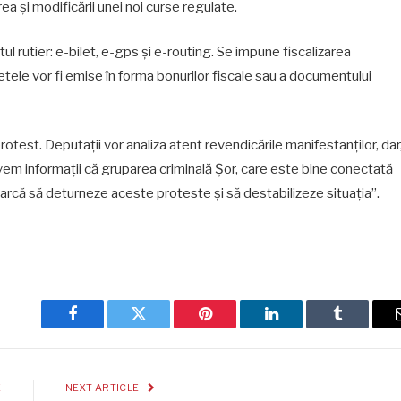
rea și modificării unei noi curse regulate.
tul rutier: e-bilet, e-gps și e-routing. Se impune fiscalizarea
letele vor fi emise în forma bonurilor fiscale sau a documentului
otest. Deputații vor analiza atent revendicările manifestanților, dar
– avem informații că gruparea criminală Șor, care este bine conectată
earcă să deturneze aceste proteste și să destabilizeze situația”.
Facebook
Twitter
Pinterest
LinkedIn
Tumblr
E
NEXT ARTICLE