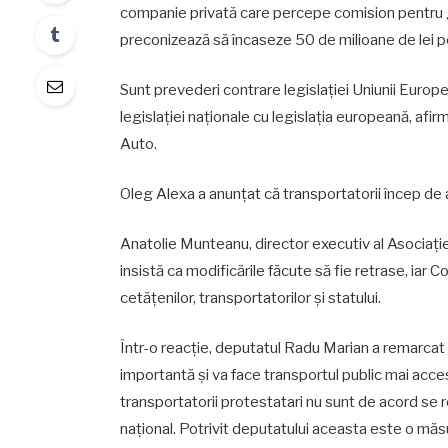
companie privată care percepe comision pentru ge
preconizează să încaseze 50 de milioane de lei pe
Sunt prevederi contrare legislației Uniunii Europ
legislației naționale cu legislația europeană, afi
Auto.
Oleg Alexa a anunțat că transportatorii încep de as
Anatolie Munteanu, director executiv al Asociației
insistă ca modificările făcute să fie retrase, iar C
cetățenilor, transportatorilor și statului.
Într-o reacție, deputatul Radu Marian a remarcat 
importantă și va face transportul public mai accesi
transportatorii protestatari nu sunt de acord se r
național. Potrivit deputatului aceasta este o măs