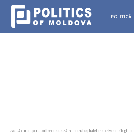
POLITICĂ
Acasă
»
Transportatorii protestează în centrul capitalei împotriva unei legi 