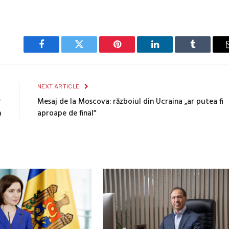
Facebook
Twitter
Pinterest
LinkedIn
Tumblr
E
NEXT ARTICLE
r
Mesaj de la Moscova: războiul din Ucraina „ar putea fi
n
aproape de final”