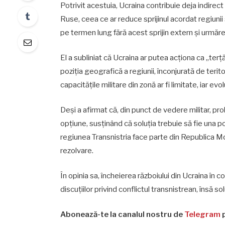
Potrivit acestuia, Ucraina contribuie deja indirect
Ruse, ceea ce ar reduce sprijinul acordat regiunii
pe termen lung fără acest sprijin extern și urmăre
El a subliniat că Ucraina ar putea acționa ca „te
poziția geografică a regiunii, înconjurată de teri
capacitățile militare din zonă ar fi limitate, iar evo
Deși a afirmat că, din punct de vedere militar, prob
opțiune, susținând că soluția trebuie să fie una pol
regiunea Transnistria face parte din Republica Mo
rezolvare.
În opinia sa, încheierea războiului din Ucraina în 
discuțiilor privind conflictul transnistrean, însă s
Abonează-te la canalul nostru de
Telegram
p