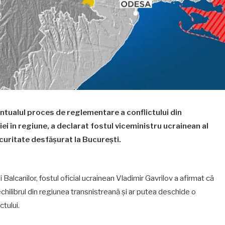
entualul proces de reglementare a conflictului din
siei în regiune, a declarat fostul viceministru ucrainean al
ecuritate desfășurat la București.
 Balcanilor, fostul oficial ucrainean Vladimir Gavrilov a afirmat că
echilibrul din regiunea transnistreană și ar putea deschide o
ctului.