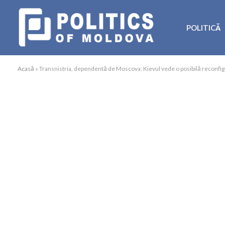
POLITICĂ
Acasă
»
Transnistria, dependentă de Moscova: Kievul vede o posibilă reconfig