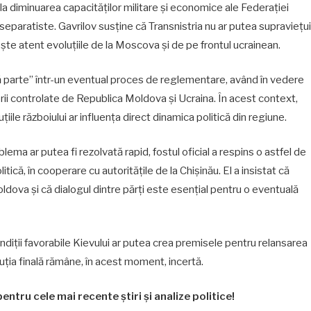
 la diminuarea capacităților militare și economice ale Federației
 separatiste. Gavrilov susține că Transnistria nu ar putea supraviețui
ște atent evoluțiile de la Moscova și de pe frontul ucrainean.
rță parte” într-un eventual proces de reglementare, având în vedere
torii controlate de Republica Moldova și Ucraina. În acest context,
luțiile războiului ar influența direct dinamica politică din regiune.
lema ar putea fi rezolvată rapid, fostul oficial a respins o astfel de
itică, în cooperare cu autoritățile de la Chișinău. El a insistat că
ldova și că dialogul dintre părți este esențial pentru o eventuală
condiții favorabile Kievului ar putea crea premisele pentru relansarea
oluția finală rămâne, în acest moment, incertă.
entru cele mai recente știri și analize politice!