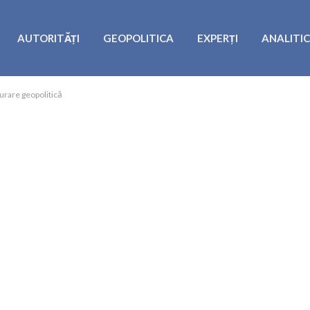
AUTORITĂȚI
GEOPOLITICA
EXPERȚI
ANALITI
urare geopolitică