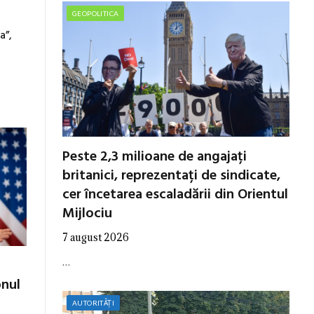
GEOPOLITICA
a”,
Peste 2,3 milioane de angajați
britanici, reprezentați de sindicate,
cer încetarea escaladării din Orientul
Mijlociu
7 august 2026
…
onul
AUTORITĂȚI