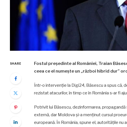
Fostul președinte al României, Traian Băsescu
SHARE
ceea ce el numește un „război hibrid dur” or
Într‑o intervenție la Digi24, Băsescu a spus că, d
rezistat atacurilor, în timp ce în România s‑ar fi a
Potrivit lui Băsescu, dezinformarea, propagandă ș
externă, dar Moldova și‑a menținut cursul proeuro
europeană. În România, spune el, autoritățile nu a