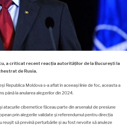
, a criticat recent reacția autorităților de la București la
chestrat de Rusia.
eși Republica Moldova s‑a aflat în aceeași linie de foc, aceasta a
juns până la anularea alegerilor din 2024.
i atacurile cibernetice făceau parte din arsenalul de presiune
pean prin alegerile validate și referendumul pentru direcția
u reușit să prevină perturbările și au fost nevoite să anuleze