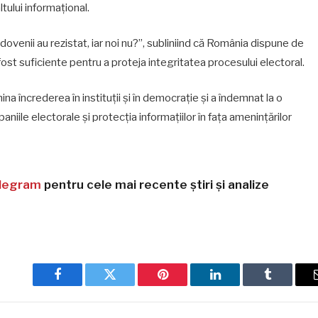
ltului informațional.
dovenii au rezistat, iar noi nu?”, subliniind că România dispune de
fost suficiente pentru a proteja integritatea procesului electoral.
na încrederea în instituții și în democrație și a îndemnat la o
iile electorale și protecția informațiilor în fața amenințărilor
legram
pentru cele mai recente știri și analize
Facebook
Twitter
Pinterest
LinkedIn
Tumblr