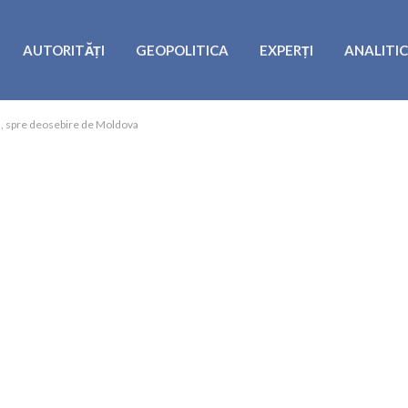
AUTORITĂȚI
GEOPOLITICA
EXPERȚI
ANALITI
id, spre deosebire de Moldova