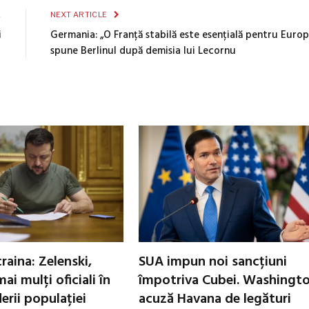
E
NEXT ARTICLE
i
Germania: „O Franță stabilă este esențială pentru Europ
spune Berlinul după demisia lui Lecornu
raina: Zelenski,
SUA impun noi sancțiuni
ai mulți oficiali în
împotriva Cubei. Washingt
erii populației
acuză Havana de legături