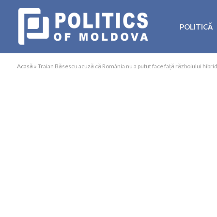
POLITICĂ
Acasă
»
Traian Băsescu acuză că România nu a putut face față războiului hibr