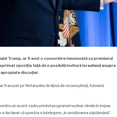
nald Trump, ar fi avut o convorbire tensionată cu premierul
exprimat opoziția față de o posibilă lovitură israeliană asupra
 apropiate discuției.
-ar fi acuzat pe Netanyahu de lipsă de recunoștință, folosind,
an pentru un acord-cadru privind programul nuclear rămân în impas.
 a declarat că speră la o înțelegere „în următoarea săptămână”,