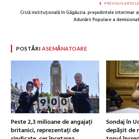
PREVIOUS ARTICL
Criză instituțională în Găgăuzia: președintele interimar a
Adunării Populare a demisiona
POSTĂRI
ASEMĂNATOARE
Peste 2,3 milioane de angajați
Sondaj în Uc
britanici, reprezentați de
depășit de m
sindicate, cer încetarea
topul încred