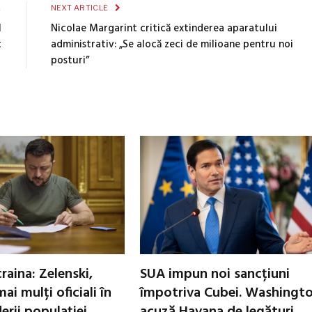
E
NEXT ARTICLE
l
Nicolae Margarint critică extinderea aparatului
t
administrativ: „Se alocă zeci de milioane pentru noi
posturi”
raina: Zelenski,
SUA impun noi sancțiuni
ai mulți oficiali în
împotriva Cubei. Washingt
erii populației
acuză Havana de legături