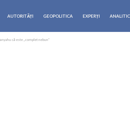
AUTORITĂȚI
GEOPOLITICA
EXPERȚI
ANALITI
Netanyahu că este „complet nebun”