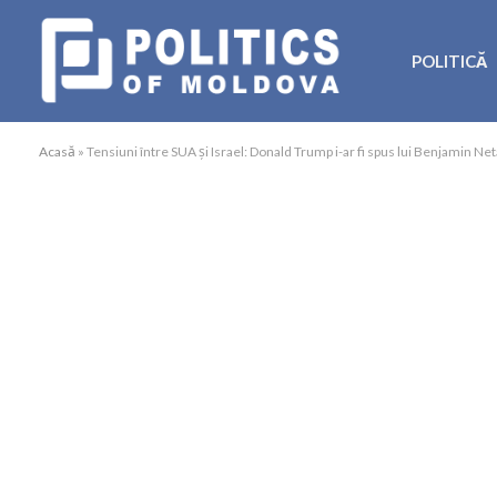
POLITICĂ
Acasă
»
Tensiuni între SUA și Israel: Donald Trump i-ar fi spus lui Benjamin 