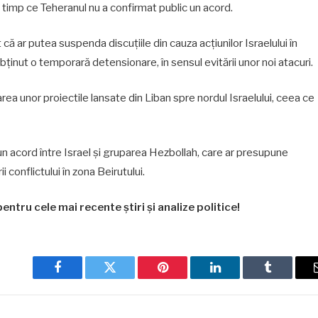
n timp ce Teheranul nu a confirmat public un acord.
 că ar putea suspenda discuțiile din cauza acțiunilor Israelului în
bținut o temporară detensionare, în sensul evitării unor noi atacuri.
rea unor proiectile lansate din Liban spre nordul Israelului, ceea ce
n acord între Israel și gruparea Hezbollah, care ar presupune
 conflictului în zona Beirutului.
entru cele mai recente știri și analize politice!
Facebook
Twitter
Pinterest
LinkedIn
Tumblr