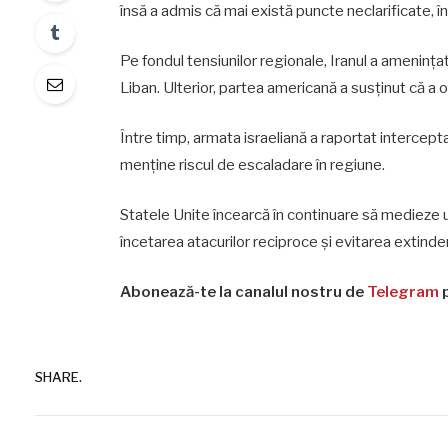
însă a admis că mai există puncte neclarificate, î
Pe fondul tensiunilor regionale, Iranul a amenințat
Liban. Ulterior, partea americană a susținut că a o
Între timp, armata israeliană a raportat intercepta
menține riscul de escaladare în regiune.
Statele Unite încearcă în continuare să medieze u
încetarea atacurilor reciproce și evitarea extinderii
Abonează-te la canalul nostru de
Telegram
p
SHARE.