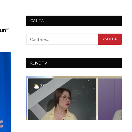
CAUTĂ
bun”
RLIVE TV