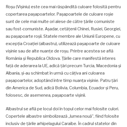
Roşu (Vişiniu) este cea mai răspândită culoare folosită pentru
copertarea paşapoartelor. Paşapoartele de culoare roşie
sunt de cele mai multe ori alese de către ţările comuniste
sau fost-comuniste. Aşadar, cetăţenii Chinei, Rusiei, Georgiei,
au paşapoarte roşii. Statele membre ale Uniunii Europene, cu
excepţia Croaţiei (albastru), utilizează paşapoarte de culoare
vişinie sau de alte nuanţe de roşu. Printre acestea se află
România și Republica Oldova. Ţările care manifestă interes
faţă de aderarea la UE, adică ţări precum Turcia, Macedonia şi
Albania, şi-au schimbat în urmă cu câţiva ani culoarea
paşapoartelor, adoptând între timp nuanţa vişinie. Patru ţări
din America de Sud, adică Bolivia, Columbia, Ecuador şi Peru,
folosesc, de asemenea, paşapoarte vişinii.
Albastrul se află pe locul doi în topul celor mai folosite culori.
Copertele albastre simbolizează „lumea nouă”, fiind folosite
inclusiv de ţările arhipelagului Caraibe. În cadrul statelor din