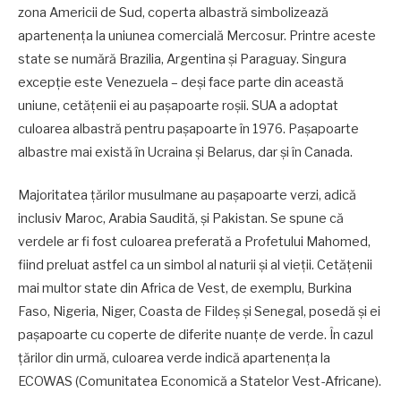
zona Americii de Sud, coperta albastră simbolizează
apartenenţa la uniunea comercială Mercosur. Printre aceste
state se numără Brazilia, Argentina şi Paraguay. Singura
excepţie este Venezuela – deşi face parte din această
uniune, cetăţenii ei au paşapoarte roşii. SUA a adoptat
culoarea albastră pentru paşapoarte în 1976. Paşapoarte
albastre mai există în Ucraina şi Belarus, dar şi în Canada.
Majoritatea ţărilor musulmane au paşapoarte verzi, adică
inclusiv Maroc, Arabia Saudită, şi Pakistan. Se spune că
verdele ar fi fost culoarea preferată a Profetului Mahomed,
fiind preluat astfel ca un simbol al naturii şi al vieţii. Cetăţenii
mai multor state din Africa de Vest, de exemplu, Burkina
Faso, Nigeria, Niger, Coasta de Fildeş şi Senegal, posedă şi ei
paşapoarte cu coperte de diferite nuanţe de verde. În cazul
ţărilor din urmă, culoarea verde indică apartenenţa la
ECOWAS (Comunitatea Economică a Statelor Vest-Africane).