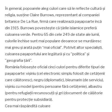
În general, popoarele aleg culori care să le reflecte cultură şi
religia, susţine Claire Burrows, reprezentant al companiei
britanice De La Rue, firmă care realizează paşapoarte încă
din 1915. Burrows povesteşte că ţările islamice preferă
culoarea verde. Pentru 65 din cele 249 de state ale lumii,
culorile închise sunt mai populare deoarece se murdăresc
mai greu şi arată puţin “mai oficial”. Potrivit altor specialişti,
culoarea paşaportului are legătură şi cu ”politica” şi
”geografia ţării”.
România foloseşte oficial cinci culori pentru diferite tipuri de
paşapoarte: vişiniu (cel electronic simplu folosit de cetăţenii
care călătoresc), negru (diplomatic), bleumarin (de serviciu),
vişiniu cu model (pentru persoane fără cetăţenie), albastru
(pentru refugiaţii recunoscuţi) şi gri (document de călătorie
pentru protecţie subsidiară).
Cea mai răspândită culoare