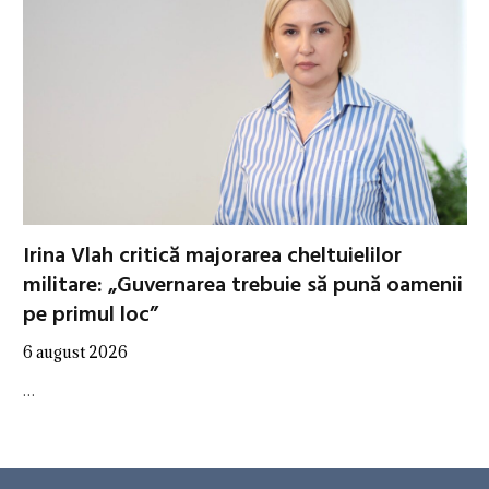
Irina Vlah critică majorarea cheltuielilor
militare: „Guvernarea trebuie să pună oamenii
pe primul loc”
6 august 2026
…