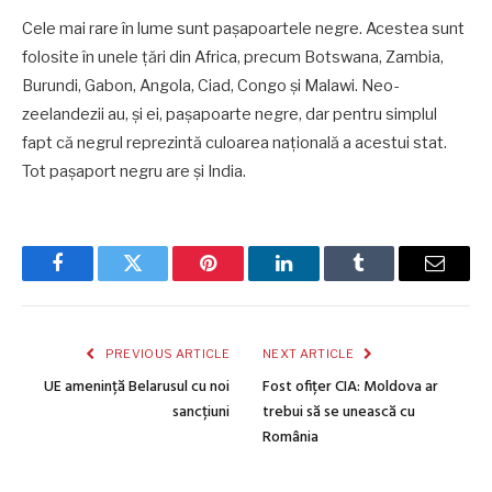
Cele mai rare în lume sunt paşapoartele negre. Acestea sunt
folosite în unele ţări din Africa, precum Botswana, Zambia,
Burundi, Gabon, Angola, Ciad, Congo şi Malawi. Neo-
zeelandezii au, şi ei, paşapoarte negre, dar pentru simplul
fapt că negrul reprezintă culoarea naţională a acestui stat.
Tot paşaport negru are şi India.
Facebook
Twitter
Pinterest
LinkedIn
Tumblr
Email
PREVIOUS ARTICLE
NEXT ARTICLE
UE amenință Belarusul cu noi
Fost ofițer CIA: Moldova ar
sancțiuni
trebui să se unească cu
România