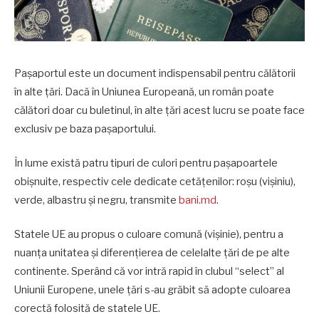
Paşaportul este un document indispensabil pentru călătorii
în alte ţări. Dacă în Uniunea Europeană, un român poate
călători doar cu buletinul, în alte ţări acest lucru se poate face
exclusiv pe baza paşaportului.
În lume există patru tipuri de culori pentru paşapoartele
obișnuite, respectiv cele dedicate cetățenilor: roşu (vișiniu),
verde, albastru şi negru, transmite
bani.md
.
Statele UE au propus o culoare comună (vişinie), pentru a
nuanţa unitatea şi diferenţierea de celelalte ţări de pe alte
continente. Sperând că vor intră rapid în clubul “select” al
Uniunii Europene, unele ţări s-au grăbit să adopte culoarea
corectă folosită de statele UE.