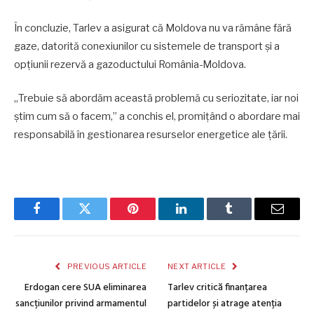
În concluzie, Tarlev a asigurat că Moldova nu va rămâne fără
gaze, datorită conexiunilor cu sistemele de transport și a
opțiunii rezervă a gazoductului România-Moldova.
„Trebuie să abordăm această problemă cu seriozitate, iar noi
știm cum să o facem,” a conchis el, promițând o abordare mai
responsabilă în gestionarea resurselor energetice ale țării.
Facebook
Twitter
Pinterest
LinkedIn
Tumblr
Email
PREVIOUS ARTICLE
NEXT ARTICLE
Erdogan cere SUA eliminarea
Tarlev critică finanțarea
sancțiunilor privind armamentul
partidelor și atrage atenția