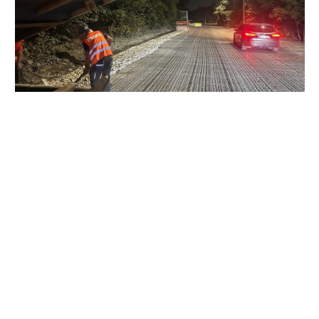
O arteră importantă a capitalei se
modernizează: șoseaua Muncești este
reabilitată pe mai multe tronsoane
7 august 2026
…
POLITICĂ