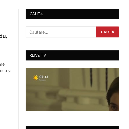
CAUTĂ
du,
RLIVE TV
are
ndu și