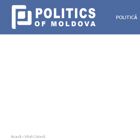
POLITICĂ
Acasă
»
Vitali Catană