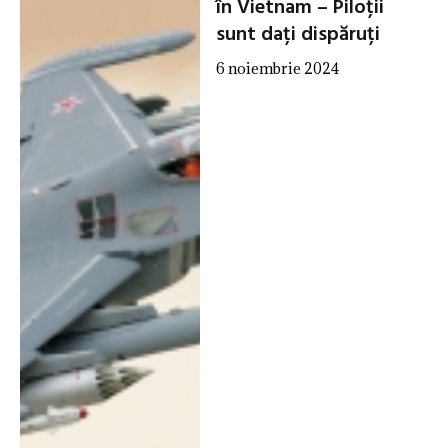
în Vietnam – Piloții
sunt dați dispăruți
6 noiembrie 2024