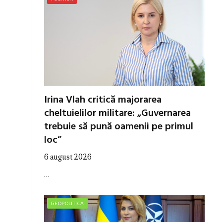
Irina Vlah critică majorarea
cheltuielilor militare: „Guvernarea
trebuie să pună oamenii pe primul
loc”
6 august 2026
…
GEOPOLITICA