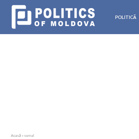
POLITICĂ
Acasă
»
vamal