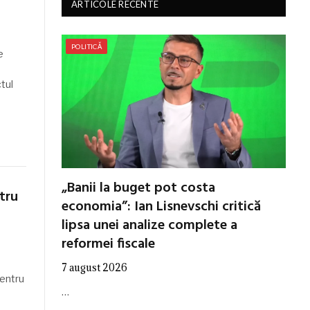
ARTICOLE RECENTE
POLITICĂ
e
tul
„Banii la buget pot costa
tru
economia”: Ian Lisnevschi critică
lipsa unei analize complete a
reformei fiscale
7 august 2026
entru
…