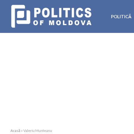
POLITICĂ
Acasă
»
Valeriu Munteanu