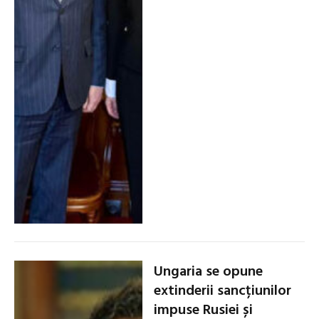
Ungaria se opune
extinderii sancțiunilor
impuse Rusiei și