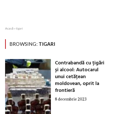
Acasă
»
tigari
BROWSING:
TIGARI
Contrabandă cu țigări
și alcool: Autocarul
unui cetățean
moldovean, oprit la
frontieră
8 decembrie 2023