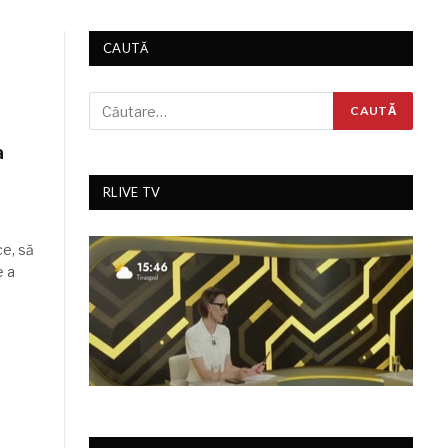
CAUTĂ
a
RLIVE TV
ce, să
e a