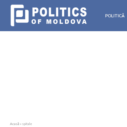
POLITICĂ
Acasă
»
spitale