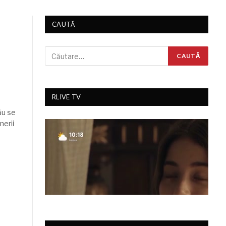
CAUTĂ
RLIVE TV
ău se
nerii