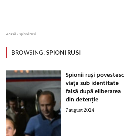
Acasă
»
spioni rusi
BROWSING:
SPIONI RUSI
Spionii ruși povestesc
viața sub identitate
falsă după eliberarea
din detenție
7 august 2024