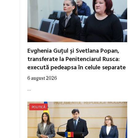
Evghenia Guțul și Svetlana Popan,
transferate la Penitenciarul Rusca:
execută pedeapsa în celule separate
6 august 2026
…
POLITICĂ