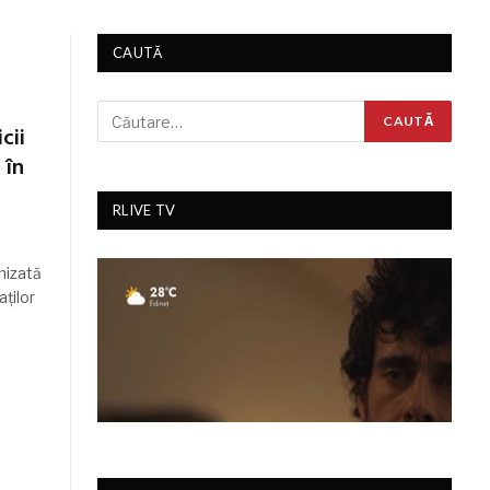
CAUTĂ
cii
 în
RLIVE TV
nizată
ților