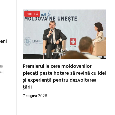
POLITICĂ
neni
Premierul le cere moldovenilor
de
plecați peste hotare să revină cu idei
ki,
și experiență pentru dezvoltarea
țării
7 august 2026
…