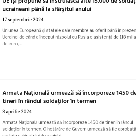
UE își propune să instruiască alte 15.000 de soldaț
ucraineani până la sfârșitul anului
17 septembrie 2024
Uniunea Europeană şi statele sale membre au oferit până în prezen
Ucrainei de când a început războiul cu Rusia o asistenţă de 118 mili
de euro,…
Armata Națională urmează să încorporeze 1450 d
tineri în rândul soldaților în termen
8 aprilie 2024
Armata Națională urmează să încorporeze 1450 de tineri în rândul
soldaților în termen. O hotărâre de Guvern urmează să fie aprobată
ședința cabinetului de miniștri.…