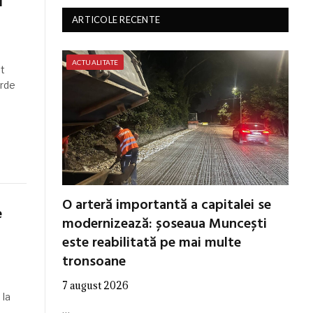
i
ARTICOLE RECENTE
ACTUALITATE
t
arde
O arteră importantă a capitalei se
e
modernizează: șoseaua Muncești
este reabilitată pe mai multe
tronsoane
7 august 2026
 la
…