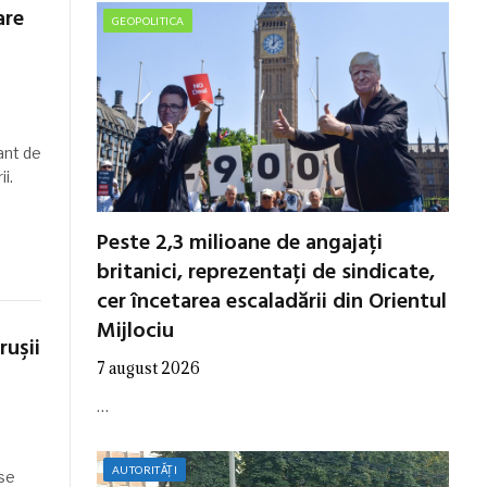
are
GEOPOLITICA
tant de
ii.
Peste 2,3 milioane de angajați
britanici, reprezentați de sindicate,
cer încetarea escaladării din Orientul
Mijlociu
ruşii
7 august 2026
…
AUTORITĂȚI
 se