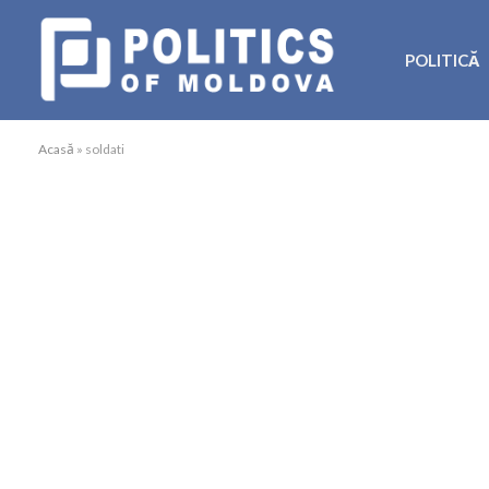
POLITICĂ
Acasă
»
soldati