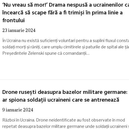
‘Nu vreau să mor!’ Drama nespusă a ucrainenilor c
încearcă să scape fără a fi trimiși în prima linie a
frontului
23 ianuarie 2024
În Ucraina nu există suficienți voluntari pentru a suplini fluxul cons
soldați morți și răniți, care umplu cimitirele și paturile de spital ale țăr
Președintele Zelenski spune că comandanții…
Drone ruseşti deasupra bazelor militare germane: 
ar spiona soldații ucraineni care se antrenează
9 ianuarie 2024
Război în Ucraina. Drone neidentificate au fost observate în mod
repetat deasupra bazelor militare germane unde soldații ucraineni