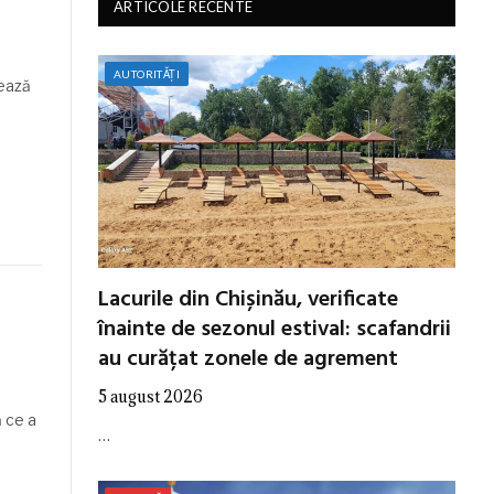
ARTICOLE RECENTE
AUTORITĂȚI
mează
Lacurile din Chișinău, verificate
înainte de sezonul estival: scafandrii
au curățat zonele de agrement
5 august 2026
ă ce a
…
…