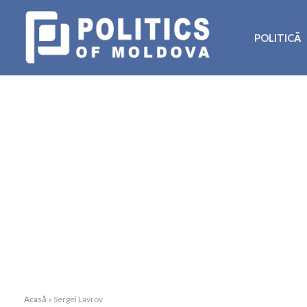
POLITICĂ
Acasă
»
Sergei Lavrov